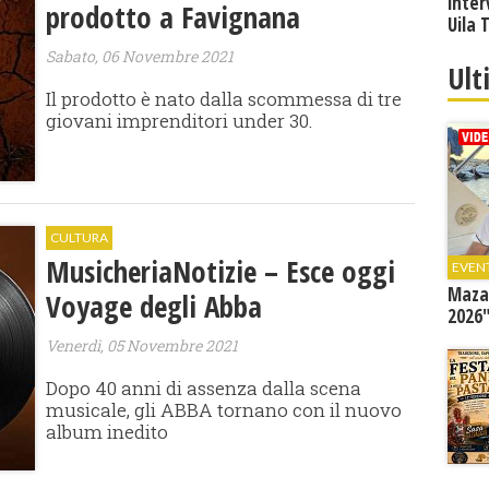
inter
prodotto a Favignana
Uila 
Sabato, 06 Novembre 2021
Ult
Il prodotto è nato dalla scommessa di tre
giovani imprenditori under 30.
CULTURA
​MusicheriaNotizie – Esce oggi
EVEN
Mazar
Voyage degli Abba
2026"
Venerdì, 05 Novembre 2021
Dopo 40 anni di assenza dalla scena
musicale, gli ABBA tornano con il nuovo
album inedito