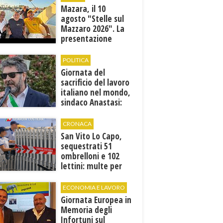
Mazara, il 10
agosto "Stelle sul
Mazzaro 2026". La
presentazione
dell'evento
POLITICA
Giornata del
sacrificio del lavoro
italiano nel mondo,
sindaco Anastasi:
“La memoria di
Marcinelle parla al
CRONACA
presente”
San Vito Lo Capo,
sequestrati 51
ombrelloni e 102
lettini: multe per
6.160 euro
ECONOMIA E LAVORO
Giornata Europea in
Memoria degli
Infortuni sul