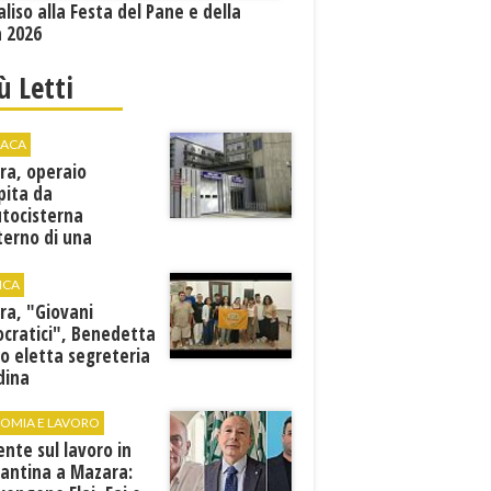
aliso alla Festa del Pane e della
a 2026
iù Letti
ACA
ra, operaio
pita da
utocisterna
nterno di una
na. E' in gravi
zioni al "Villa Sofia"
ICA
ra, "Giovani
cratici", Benedetta
o eletta segreteria
dina
OMIA E LAVORO
ente sul lavoro in
cantina a Mazara: