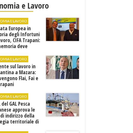
nomia e Lavoro
OMIA E LAVORO
ata Europea in
ia degli Infortuni
avoro, CIFA Trapani:
memoria deve
rsi in prevenzione”
OMIA E LAVORO
ente sul lavoro in
cantina a Mazara:
vengono Flai, Fai e
Trapani
OMIA E LAVORO
A del GAL Pesca
anese approva le
 di indirizzo della
egia territoriale di
ppo