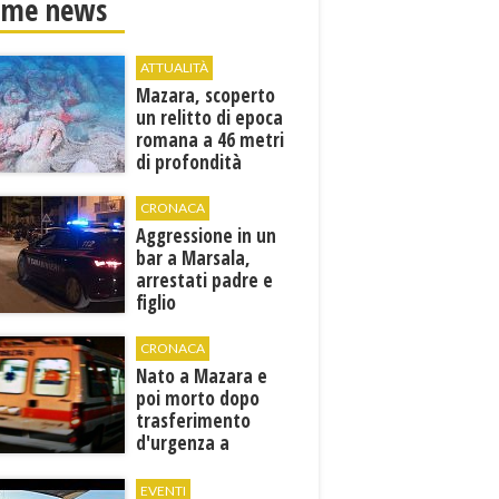
ime news
ATTUALITÀ
Mazara, scoperto
un relitto di epoca
romana a 46 metri
di profondità
CRONACA
Aggressione in un
bar a Marsala,
arrestati padre e
figlio
CRONACA
Nato a Mazara e
poi morto dopo
trasferimento
d'urgenza a
Trapani. Indaga la
Procura
EVENTI