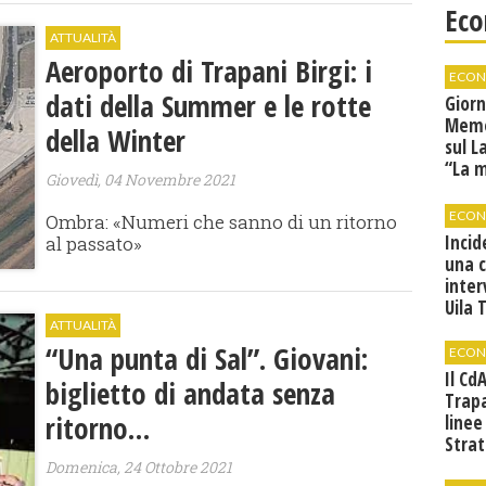
Eco
ATTUALITÀ
Aeroporto di Trapani Birgi: i
ECON
dati della Summer e le rotte
Giorn
Memor
della Winter
sul L
“La 
Giovedì, 04 Novembre 2021
tradu
ECON
Ombra: «Numeri che sanno di un ritorno
Incid
al passato»
una 
inter
Uila 
ATTUALITÀ
“Una punta di Sal”. Giovani:
ECON
Il Cd
biglietto di andata senza
Trap
ritorno…
linee
Strat
svilu
Domenica, 24 Ottobre 2021