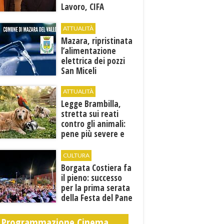
Lavoro, CIFA
Trapani: “La
memoria deve
ATTUALITÀ
tradursi in
Mazara, ripristinata
prevenzione”
l’alimentazione
elettrica dei pozzi
San Miceli
ATTUALITÀ
Legge Brambilla,
stretta sui reati
contro gli animali:
pene più severe e
nuove tutele
CULTURA
​Borgata Costiera fa
il pieno: successo
per la prima serata
della Festa del Pane
e della Pasta
Programmazione Cinema