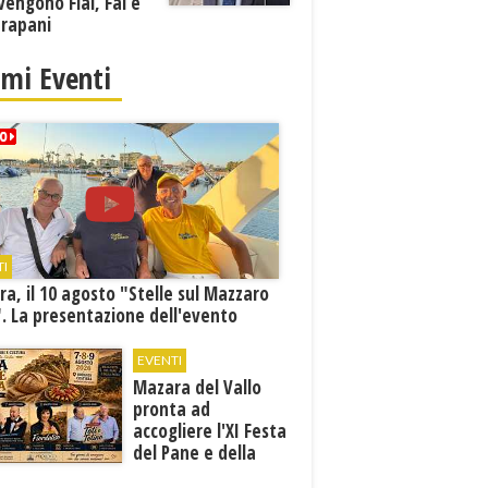
vengono Flai, Fai e
Trapani
imi Eventi
TI
a, il 10 agosto "Stelle sul Mazzaro
. La presentazione dell'evento
EVENTI
Mazara del Vallo
pronta ad
accogliere l'XI Festa
del Pane e della
Pasta