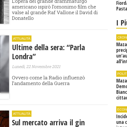
L’opera del grande drammaturgo
Fiord
americano ispirò l’omonimo film che
Past
valse al grande Raf Vallone il David di
Donatello
I P
CRON
ATTUALITÀ
Maza
Ultime della sera: “Parla
preci
Londra”
un'a
all'i
Lunedì, 22 Novembre 2021
canti
condi
POLIT
Ovvero come la Radio influenzò
Maza
l’andamento della Guerra
Demo
Bianc
citta
ECON
ATTUALITÀ
Incid
Sul mercato arriva il gin
una 