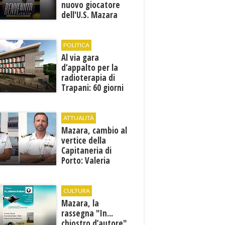
nuovo giocatore
dell'U.S. Mazara
1946
POLITICA
Al via gara
d’appalto per la
radioterapia di
Trapani: 60 giorni
per presentare le
offerte
ATTUALITÀ
Mazara, cambio al
vertice della
Capitaneria di
Porto: Valeria
Gargano è il nuovo
vicecomandante
CULTURA
Mazara, la
rassegna "In...
chiostro d’autore"