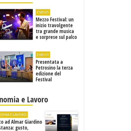
EVENTI
Mezzo Festival: un
inizio travolgente
tra grande musica
e sorprese sul palco
EVENTI
Presentata a
Petrosino la terza
edizione del
Festival
Internazione della
Canzone Italiana
"Voci dal
nomia e Lavoro
Mediterraneo"
OMIA E LAVORO
to ad Almar Giardino
stanza: gusto,