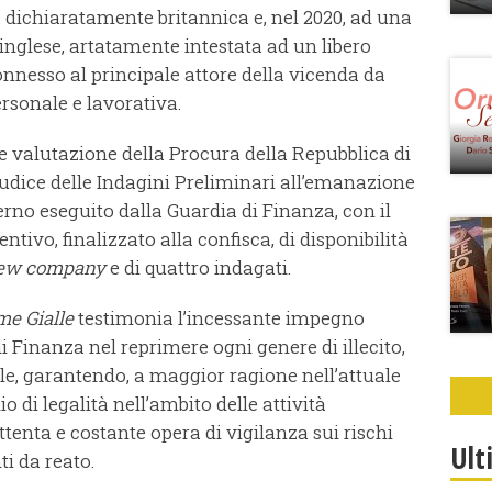
à dichiaratamente britannica e, nel 2020, ad una
 inglese, artatamente intestata ad un libero
onnesso al principale attore della vicenda da
rsonale e lavorativa.
te valutazione della Procura della Repubblica di
udice delle Indagini Preliminari all’emanazione
rno eseguito dalla Guardia di Finanza, con il
entivo, finalizzato alla confisca, di disponibilità
ew company
e di quattro indagati.
e Gialle
testimonia l’incessante impegno
i Finanza nel reprimere ogni genere di illecito,
le, garantendo, a maggior ragione nell’attuale
io di legalità nell’ambito delle attività
tenta e costante opera di vigilanza sui rischi
Ult
ti da reato.