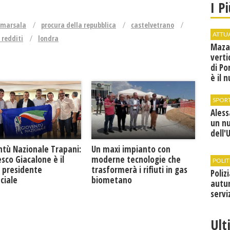
I P
marsala
procura della repubblica
castelvetrano
ATTU
 redditi
londra
Maza
verti
di Po
è il 
vice
SPOR
Ales
un n
dell'
ntù Nazionale Trapani:
Un maxi impianto con
sco Giacalone è il
moderne tecnologie che
POLIT
 presidente
trasformerà i rifiuti in gas
Poliz
ciale
biometano
autun
servi
Ult