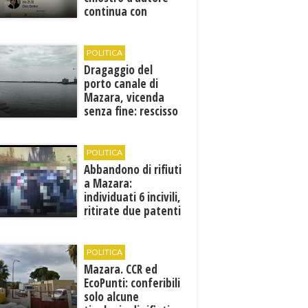
continua con
Francesca Maccani
POLITICA
Dragaggio del
porto canale di
Mazara, vicenda
senza fine: rescisso
il contratto...
POLITICA
Abbandono di rifiuti
a Mazara:
individuati 6 incivili,
ritirate due patenti
POLITICA
Mazara. CCR ed
EcoPunti: conferibili
solo alcune