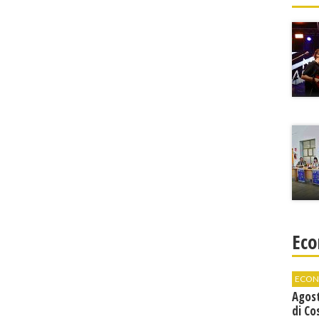
Eco
ECON
Agos
di Co