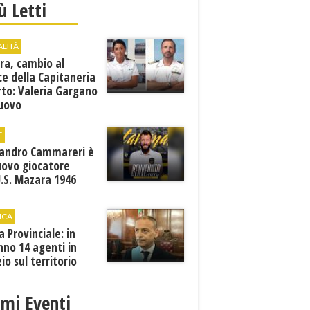
iù Letti
ALITÀ
ra, cambio al
ce della Capitaneria
rto: Valeria Gargano
nuovo
comandante
T
sandro Cammareri è
uovo giocatore
U.S. Mazara 1946
ICA
ia Provinciale: in
no 14 agenti in
zio sul territorio
imi Eventi