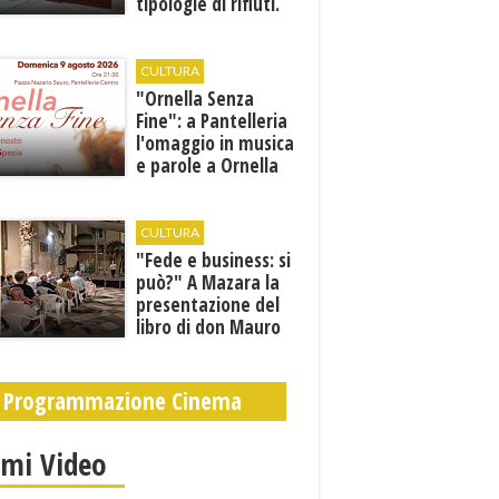
tipologie di rifiuti.
Comunicati i nuovi
orari estivi
CULTURA
​"Ornella Senza
Fine": a Pantelleria
l'omaggio in musica
e parole a Ornella
Vanoni
CULTURA
"Fede e business: si
può?" A Mazara la
presentazione del
libro di don Mauro
Leonardi “Cento
volte tanto”
Programmazione Cinema
imi Video