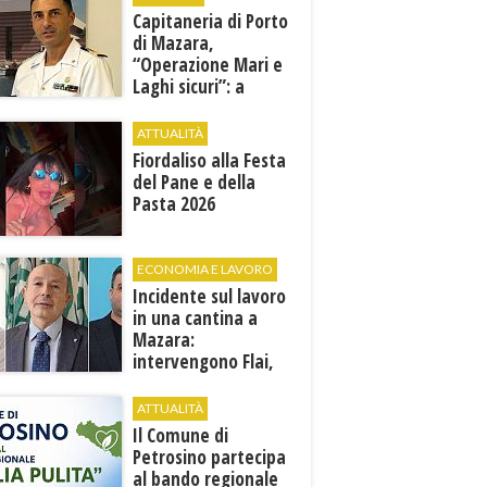
Capitaneria di Porto
di Mazara,
“Operazione Mari e
Laghi sicuri”: a
giugno e luglio 245
controlli tra mare e
ATTUALITÀ
terra
Fiordaliso alla Festa
del Pane e della
Pasta 2026
ECONOMIA E LAVORO
Incidente sul lavoro
in una cantina a
Mazara:
intervengono Flai,
Fai e Uila Trapani
ATTUALITÀ
​Il Comune di
Petrosino partecipa
al bando regionale