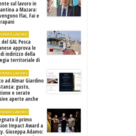
ente sul lavoro in
cantina a Mazara:
vengono Flai, Fai e
Trapani
OMIA E LAVORO
A del GAL Pesca
anese approva le
 di indirizzo della
egia territoriale di
ppo
OMIA E LAVORO
to ad Almar Giardino
stanza: gusto,
zione e serate
sive aperte anche
ospiti esterni
OMIA E LAVORO
egnato il primo
sion Impact Award a
ky. Giuseppa Adamo: