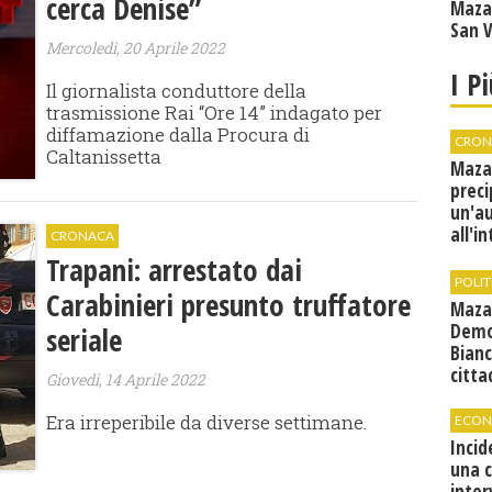
cerca Denise”
Maza
San V
Mercoledì, 20 Aprile 2022
I P
Il giornalista conduttore della
trasmissione Rai “Ore 14” indagato per
diffamazione dalla Procura di
CRON
Caltanissetta
Maza
preci
un'a
all'i
CRONACA
canti
Trapani: arrestato dai
condi
POLIT
Carabinieri presunto truffatore
Maza
Demo
seriale
Bianc
citta
Giovedì, 14 Aprile 2022
Era irreperibile da diverse settimane.
ECON
Incid
una 
inter