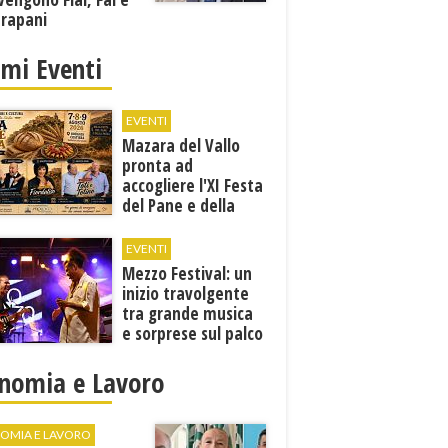
Trapani
imi Eventi
EVENTI
Mazara del Vallo
pronta ad
accogliere l'XI Festa
del Pane e della
Pasta
EVENTI
Mezzo Festival: un
inizio travolgente
tra grande musica
e sorprese sul palco
nomia e Lavoro
OMIA E LAVORO