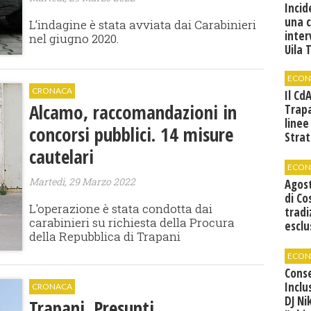
Incid
una 
L’indagine è stata avviata dai Carabinieri
inter
nel giugno 2020.
Uila 
ECON
CRONACA
Il Cd
Alcamo, raccomandazioni in
Trap
linee
concorsi pubblici. 14 misure
Strat
svilu
cautelari
ECON
Martedì, 29 Marzo 2022
Agos
di Co
L'operazione è stata condotta dai
tradi
carabinieri su richiesta della Procura
esclu
della Repubblica di Trapani
agli 
ECON
Cons
Inclu
CRONACA
DJ Ni
Trapani. Presunti