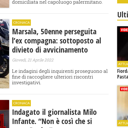
domiciliata nel capoluogo palermitano.
Ult
CRONACA
Marsala, 50enne perseguita
l’ex compagna: sottoposto al
divieto di avvicinamento
Giovedì, 21 Aprile 2022
ATTU
Le indagini degli inquirenti proseguono al
Fiord
fine di raccogliere ulteriori riscontri
Past
investigativi.
CRONACA
Indagato il giornalista Milo
Infante. “Non è così che si
ATTU