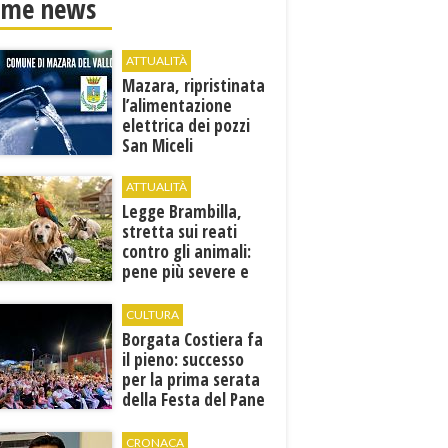
ime news
ATTUALITÀ
Mazara, ripristinata
l’alimentazione
elettrica dei pozzi
San Miceli
ATTUALITÀ
Legge Brambilla,
stretta sui reati
contro gli animali:
pene più severe e
nuove tutele
CULTURA
​Borgata Costiera fa
il pieno: successo
per la prima serata
della Festa del Pane
e della Pasta
CRONACA