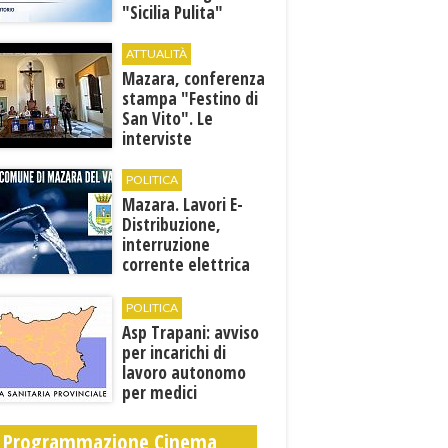
"Sicilia Pulita"
ATTUALITÀ
Mazara, conferenza
stampa "Festino di
San Vito". Le
interviste
POLITICA
Mazara. Lavori E-
Distribuzione,
interruzione
corrente elettrica
ai pozzi di San
Miceli
POLITICA
Asp Trapani: avviso
per incarichi di
lavoro autonomo
per medici
specialisti in 12
discipline
Programmazione Cinema