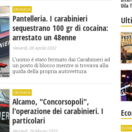
Uila 
CRONACA
Pantelleria. I carabinieri
Ult
sequestrano 100 gr di cocaina:
arrestato un 48enne
Venerdì, 08 Aprile 2022
L’uomo è stato fermato dai Carabinieri ad
un posto di blocco mentre si trovava alla
guida della propria autovettura.
CRONACA
Alcamo, "Concorsopoli",
l'operazione dei carabinieri. I
Eco
particolari
ECON
Martedì, 29 Marzo 2022