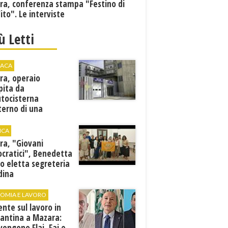
ra, conferenza stampa "Festino di
ito". Le interviste
iù Letti
ACA
ra, operaio
pita da
utocisterna
nterno di una
na. E' in gravi
zioni al "Villa Sofia"
ICA
ra, "Giovani
cratici", Benedetta
o eletta segreteria
dina
OMIA E LAVORO
ente sul lavoro in
cantina a Mazara:
vengono Flai, Fai e