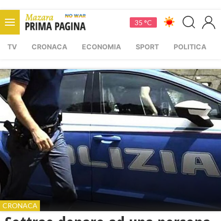
35 °C
TV
CRONACA
ECONOMIA
SPORT
POLITICA
CRONACA