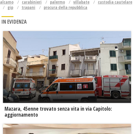
alcamo
carabinieri
palermo
villabate
custodia cautelare
gip
trapani
procura della repubblica
IN EVIDENZA
Mazara, 45enne trovato senza vita in via Capitolo:
aggiornamento