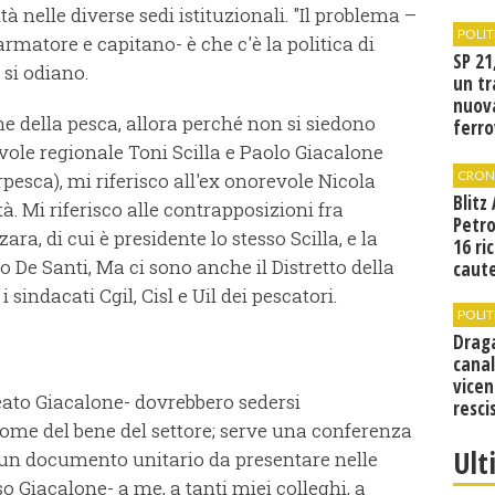
à nelle diverse sedi istituzionali. "Il problema –
POLIT
armatore e capitano- è che c'è la politica di
SP 21
 si odiano.
un tr
nuov
ne della pesca, allora perché non si siedono
ferro
di Bir
evole regionale Toni Scilla e Paolo Giacalone
CRON
pesca), mi riferisco all'ex onorevole Nicola
Blitz
tà. Mi riferisco alle contrapposizioni fra
Petro
a, di cui è presidente lo stesso Scilla, e la
16 ri
o De Santi, Ma ci sono anche il Distretto della
caute
sindacati Cgil, Cisl e Uil dei pescatori.
POLIT
Drag
canal
vicen
neato Giacalone- dovrebbero sedersi
resci
me del bene del settore; serve una conferenza
Ult
 un documento unitario da presentare nelle
o Giacalone- a me, a tanti miei colleghi, a