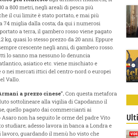
0 a 800 metri, negli areali di pesca più
che il cui limite è stato portato, e mai più
 a 74 miglia dalla costa; da qui i numerosi
portato a terra, il gambero rosso viene pagato
2 kg, quasi lo stesso prezzo da 20 anni. Eppure
 sempre crescente negli anni, di gambero rosso.
utti lo sanno ma nessuno lo denuncia
tlantico, asiatico etc. viene mischiato e
 o nei mercati ittici del centro-nord o europei
l Vallo.
Armani a prezzo cinese".
Con questa metafora
uto sottolineare alla vigilia di Capodanno il
e, quello pagato dai commercianti ai
Ult
o Asaro non ha seguito le orme del padre Vito
to studiare; adesso lavora in banca a Londra e
i lavoro, guardando il menù ho visto che