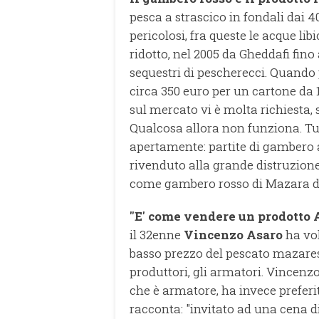
pesca a strascico in fondali dai 40
pericolosi, fra queste le acque libi
ridotto, nel 2005 da Gheddafi fino
sequestri di pescherecci. Quando 
circa 350 euro per un cartone da 1
sul mercato vi è molta richiesta,
Qualcosa allora non funziona. T
apertamente: partite di gambero a
rivenduto alla grande distruzione
come gambero rosso di Mazara de
"E' come vendere un prodotto 
il 32enne
Vincenzo Asaro
ha vol
basso prezzo del pescato mazares
produttori, gli armatori. Vincenz
che è armatore, ha invece preferi
racconta: "invitato ad una cena d