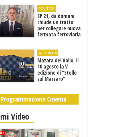
POLITICA
SP 21, da domani
chiude un tratto
per collegare nuova
fermata ferroviaria
all’aeroporto di
Birgi
ATTUALITÀ
Mazara del Vallo, il
10 agosto la V
edizione di “Stelle
sul Mazzaro”
Programmazione Cinema
imi Video