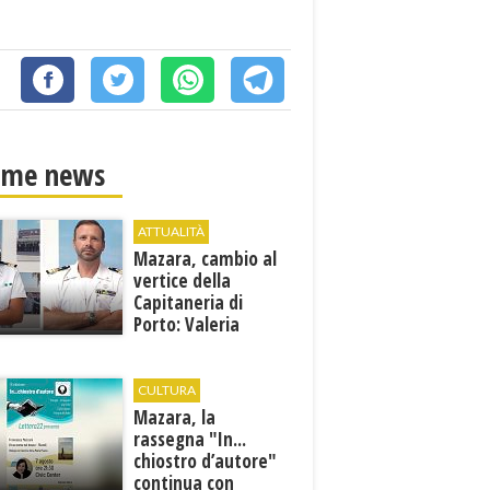
ime news
ATTUALITÀ
Mazara, cambio al
vertice della
Capitaneria di
Porto: Valeria
Gargano è il nuovo
vicecomandante
CULTURA
Mazara, la
rassegna "In...
chiostro d’autore"
continua con