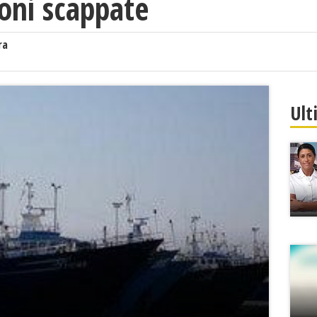
oni scappate
ra
Ult