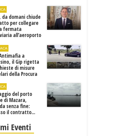
ICA
, da domani chiude
atto per collegare
a fermata
viaria all’aeroporto
gi
ACA
 Antimafia a
sino, il Gip rigetta
chieste di misure
lari della Procura
ICA
aggio del porto
e di Mazara,
da senza fine:
sso il contratto...
imi Eventi