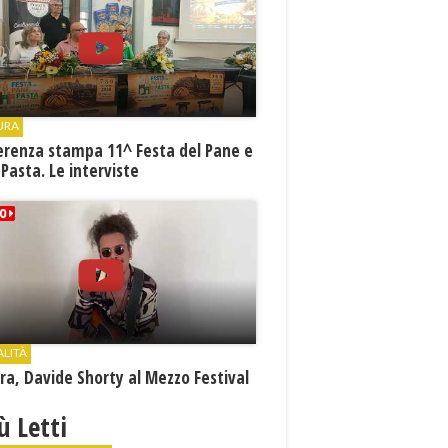
URA
erenza stampa 11^ Festa del Pane e
 Pasta. Le interviste
ALITÀ
a, Davide Shorty al Mezzo Festival
iù Letti