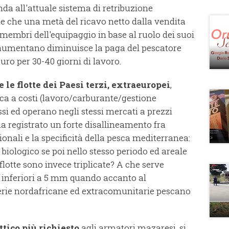
da all'attuale sistema di retribuzione
de che una metà del ricavo netto dalla vendita
 membri dell'equipaggio in base al ruolo dei suoi
 aumentano diminuisce la paga del pescatore
uro per 30-40 giorni di lavoro.
e le flotte dei Paesi terzi, extraeuropei
,
esca a costi (lavoro/carburante/gestione
 ed operano negli stessi mercati a prezzi
ha registrato un forte disallineamento fra
ionali e la specificità della pesca mediterranea:
biologico se poi nello stesso periodo ed areale
 flotte sono invece triplicate? A che serve
n inferiori a 5 mm quando accanto al
rie nordafricane ed extracomunitarie pescano
ttico più richiesto
agli armatori mazaresi, si