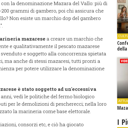
 con la denominazione Mazara del Vallo: più di
-200 grammi di gambero, poi chi assicura che
allo? Non esiste un marchio dop del gambero
".
CULT
marineria mazarese
a creare un marchio che
Conf
nte e qualitativamente il pescato mazarese
della
svenduto e soggetto alla concorrenza spietata
eci, ma anche di stessi mazaresi, tutti pronti a
nienza per potere utilizzare la denominazione
zarese è stato soggetto ad un'eccessiva
 anni, vedi le politiche del fermo biologico
ATTU
uti per le demolizioni di pescherecci; nella loro
Mazar
lizzato la marineria come base elettorale.
I P
iazioni, consorzi etc, e ciò ha giocato