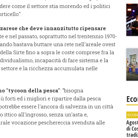
dere come il settore stia morendo ed i politici
rticello".
arese che deve innanzitutto ripensare
 e nel passato, soprattutto nel trentennio 1970-
ando bastava buttare una rete nell'areale ovest
ella Sirte fino a sopra le coste comprese fra la
dividualismo, incapacità di fare sistema e la
l settore e la ricchezza accumulata nelle
o "tycoon della pesca"
: "bisogna
Eco
 forti ed i migliori e ripartire dalla pesca
potrebbe essere l'ancora di salvezza in un città
ittico all'ingrosso, senza un'asta e,
ECON
turale vocazione peschereccia svenduta alle
Agos
di Co
tradi