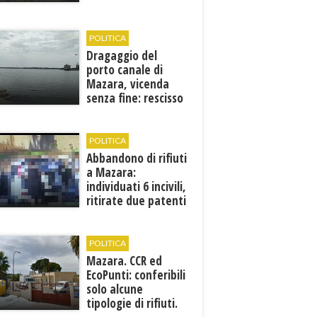
Francesca Maccani
POLITICA
Dragaggio del
porto canale di
Mazara, vicenda
senza fine: rescisso
il contratto...
POLITICA
Abbandono di rifiuti
a Mazara:
individuati 6 incivili,
ritirate due patenti
POLITICA
Mazara. CCR ed
EcoPunti: conferibili
solo alcune
tipologie di rifiuti.