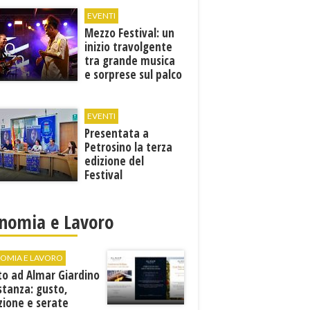
EVENTI
Mezzo Festival: un
inizio travolgente
tra grande musica
e sorprese sul palco
EVENTI
Presentata a
Petrosino la terza
edizione del
Festival
Internazione della
Canzone Italiana
"Voci dal
nomia e Lavoro
Mediterraneo"
OMIA E LAVORO
to ad Almar Giardino
stanza: gusto,
zione e serate