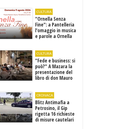
Comunicati i nuovi
orari estivi
CULTURA
​"Ornella Senza
Fine": a Pantelleria
l'omaggio in musica
e parole a Ornella
Vanoni
CULTURA
"Fede e business: si
può?" A Mazara la
presentazione del
libro di don Mauro
Leonardi “Cento
volte tanto”
CRONACA
Blitz Antimafia a
Petrosino, il Gip
rigetta 16 richieste
di misure cautelari
della Procura