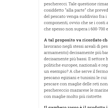
pescherecci. Tale questione riman
cosiddetto "alla parte" che preve
del pescato venga suddiviso fra i
componenti; ovvio che se i costi
che spesso non supera i 600-700 e
A tal proposito va ricordato ch
lavorano negli stessi areali di p
armamento) decisamente più bassi
decisamente più bassi. Il settore 
politiche europee, nazionali e reg
un esempio? A che serve il fermo 
pescano egiziani e tunisini le cui
pescare con maglie delle reti no
peschereccio mazarese le marine
con maglie molto più ristrette.
Il gambero rosso è il prodotto i