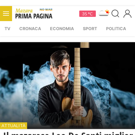
35 °C
TV
CRONACA
ECONOMIA
SPORT
POLITICA
ATTUALITÀ