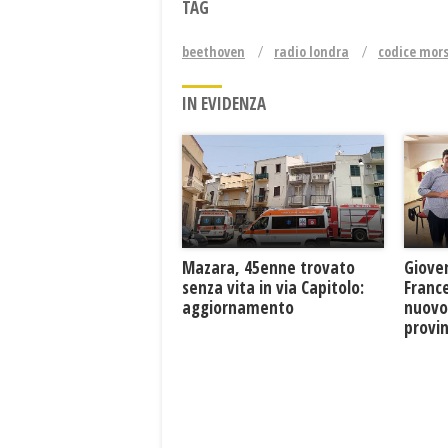
TAG
beethoven
radio londra
codice mor
IN EVIDENZA
Mazara, 45enne trovato
Giove
senza vita in via Capitolo:
France
aggiornamento
nuovo
provin