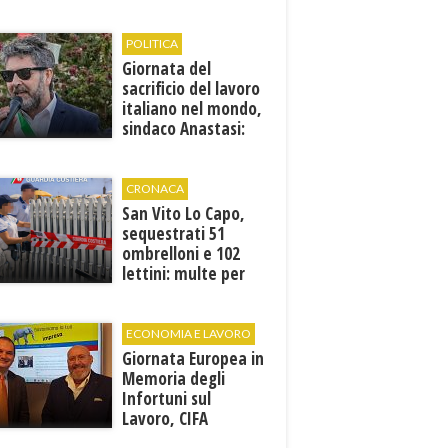
dell'evento
POLITICA
Giornata del
sacrificio del lavoro
italiano nel mondo,
sindaco Anastasi:
“La memoria di
Marcinelle parla al
presente”
CRONACA
San Vito Lo Capo,
sequestrati 51
ombrelloni e 102
lettini: multe per
6.160 euro
ECONOMIA E LAVORO
Giornata Europea in
Memoria degli
Infortuni sul
Lavoro, CIFA
Trapani: “La