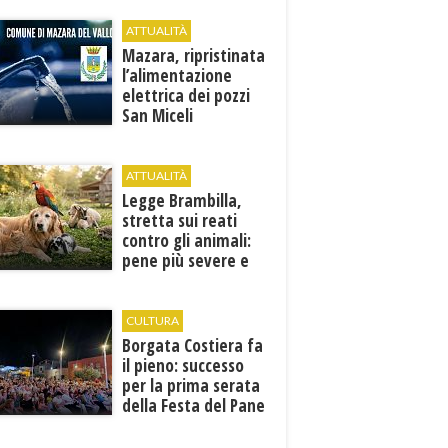
memoria deve
tradursi in
ATTUALITÀ
prevenzione”
Mazara, ripristinata
l’alimentazione
elettrica dei pozzi
San Miceli
ATTUALITÀ
Legge Brambilla,
stretta sui reati
contro gli animali:
pene più severe e
nuove tutele
CULTURA
​Borgata Costiera fa
il pieno: successo
per la prima serata
della Festa del Pane
e della Pasta