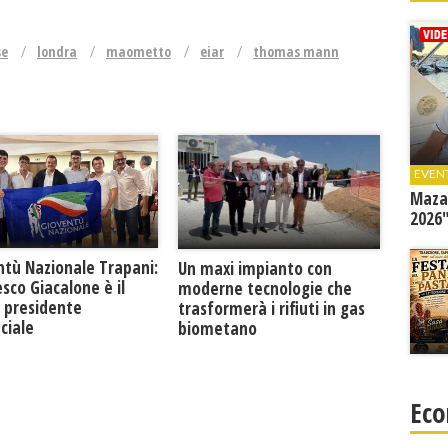
se
londra
maometto
eiar
thomas mann
EVEN
Mazar
2026"
ntù Nazionale Trapani:
Un maxi impianto con
sco Giacalone è il
moderne tecnologie che
 presidente
trasformerà i rifiuti in gas
ciale
biometano
Eco