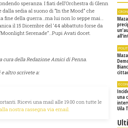
ndendo speranza. I fiati dell’Orchestra di Glenn
re dalla sedia al suono di “In the Mood” che
CRON
la fine della guerra…ma lui non lo seppe mai…
Maza
preci
anica il 15 Dicembre del ’44 abbattuto forse da
un'a
 “Moonlight Serenade”…Pupi Avati docet.
all'i
canti
condi
POLIT
Maza
è a cura della Redazione Amici di Penna.
Demo
Bianc
 e altro scrivete a:
citta
ECON
Incid
una 
rtanti. Ricevi una mail alle 19.00 con tutte le
inter
Uila 
 alla nostra rassegna via email.
Ult