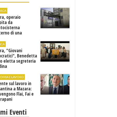
ACA
ra, operaio
pita da
utocisterna
nterno di una
na. E' in gravi
zioni al "Villa Sofia"
ICA
ra, "Giovani
cratici", Benedetta
o eletta segreteria
dina
OMIA E LAVORO
ente sul lavoro in
cantina a Mazara:
vengono Flai, Fai e
Trapani
imi Eventi