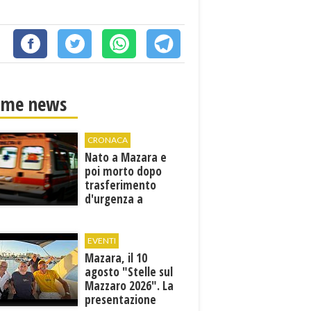
ime news
CRONACA
Nato a Mazara e
poi morto dopo
trasferimento
d'urgenza a
Trapani. Indaga la
Procura
EVENTI
Mazara, il 10
agosto "Stelle sul
Mazzaro 2026". La
presentazione