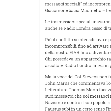
messaggi speciali” ed incomprens
Giacomone bacia Maometto – Le s
Le trasmissioni speciali iniziaron
anche se Radio Londra cessò di tr
Più il conflitto si intensificava
incomprensibili, fino ad arrivare
della nostra EIAR fino a diventar
Chi possedeva un apparecchio rad
ascoltare Radio Londra finiva in 
Ma la voce del Col. Stevens non f
John Marus che commentava l’oper
Letteratura Thomas Mann faceva s
suoi messaggi che poi messaggi n
Nazismo e contro il suo popolo rit
Faustus subì in un certo senso l’i