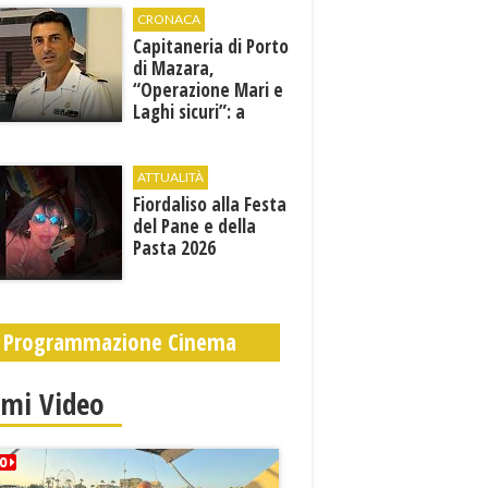
CRONACA
Capitaneria di Porto
di Mazara,
“Operazione Mari e
Laghi sicuri”: a
giugno e luglio 245
controlli tra mare e
terra
ATTUALITÀ
Fiordaliso alla Festa
del Pane e della
Pasta 2026
Programmazione Cinema
imi Video