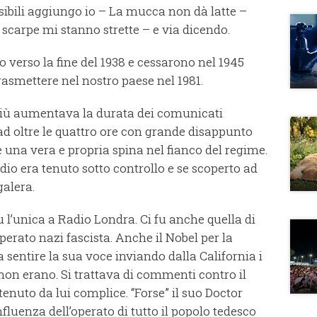
ibili aggiungo io – La mucca non dà latte –
carpe mi stanno strette – e via dicendo.
o verso la fine del 1938 e cessarono nel 1945
asmettere nel nostro paese nel 1981.
 e più aumentava la durata dei comunicati
 ad oltre le quattro ore con grande disappunto
e una vera e propria spina nel fianco del regime.
io era tenuto sotto controllo e se scoperto ad
galera.
u l’unica a Radio Londra. Ci fu anche quella di
ato nazi fascista. Anche il Nobel per la
entire la sua voce inviando dalla California i
on erano. Si trattava di commenti contro il
enuto da lui complice. “Forse” il suo Doctor
nfluenza dell’operato di tutto il popolo tedesco