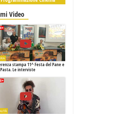
imi Video
URA
erenza stampa 11^ Festa del Pane e
 Pasta. Le interviste
ALITÀ