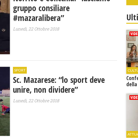
gruppo consiliare
Ult
#mazaralibera”
Lunedì, 22 Ottobre 2018
SPORT
CULT
Sc. Mazarese: “lo sport deve
Conf
della
unire, non dividere”
Lunedì, 22 Ottobre 2018
ATTU