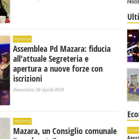
resci
Ult
POLITICA
Assemblea Pd Mazara: fiducia
all’attuale Segreteria e
apertura a nuove forze con
iscrizioni
Domenica, 08 Aprile 2018
Eco
POLITICA
Mazara, un Consiglio comunale
ECON
Agos