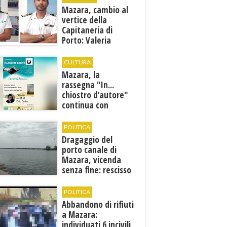
Mazara, cambio al
vertice della
Capitaneria di
Porto: Valeria
Gargano è il nuovo
vicecomandante
CULTURA
Mazara, la
rassegna "In...
chiostro d’autore"
continua con
Francesca Maccani
POLITICA
Dragaggio del
porto canale di
Mazara, vicenda
senza fine: rescisso
il contratto...
POLITICA
Abbandono di rifiuti
a Mazara:
individuati 6 incivili,