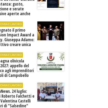
stanza: gusto,
zione e serate
sive aperte anche
ospiti esterni
OMIA E LAVORO
egnato il primo
sion Impact Award a
ky. Giuseppa Adamo:
ttivo creare unica
e rete di valori"
OMIA E LAVORO
agna olivicola
2027: appello del
co agli imprenditori
oli di Campobello
OMIA E LAVORO
News. 24 luglio:
i Roberto Falchetti e
 Valentina Castelli
ari di "Salsedine"