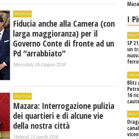
Mazar
POLITICA
I P
Fiducia anche alla Camera (con
larga maggioranza) per il
POLIT
Governo Conte di fronte ad un
SP 21
un tr
Pd “arrabbiato”
nuov
ferro
Mercoledì, 06 Giugno 2018
di Bir
CRON
Blitz
Petro
16 ri
POLITICA
caute
Mazara: Interrogazione pulizia
dei quartieri e di alcune vie
POLIT
Drag
della nostra città
canal
vicen
Venerdì, 13 Aprile 2018