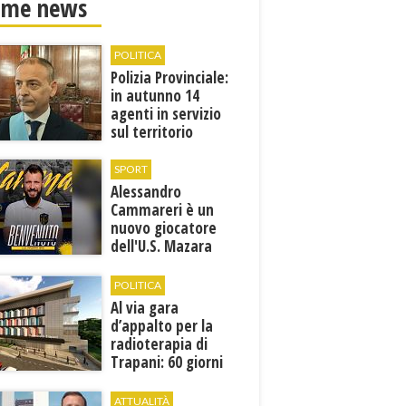
ime news
POLITICA
Polizia Provinciale:
in autunno 14
agenti in servizio
sul territorio
SPORT
Alessandro
Cammareri è un
nuovo giocatore
dell'U.S. Mazara
1946
POLITICA
Al via gara
d’appalto per la
radioterapia di
Trapani: 60 giorni
per presentare le
offerte
ATTUALITÀ