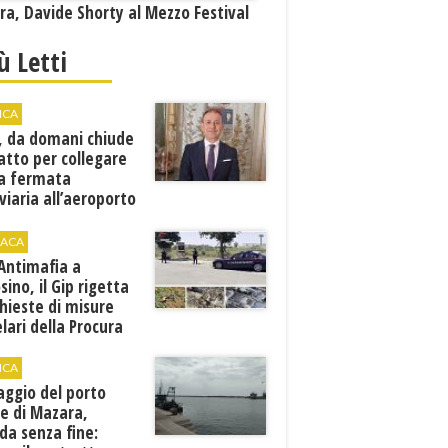
a, Davide Shorty al Mezzo Festival
iù Letti
ICA
, da domani chiude
atto per collegare
a fermata
viaria all’aeroporto
gi
ACA
 Antimafia a
sino, il Gip rigetta
chieste di misure
lari della Procura
ICA
aggio del porto
e di Mazara,
da senza fine: