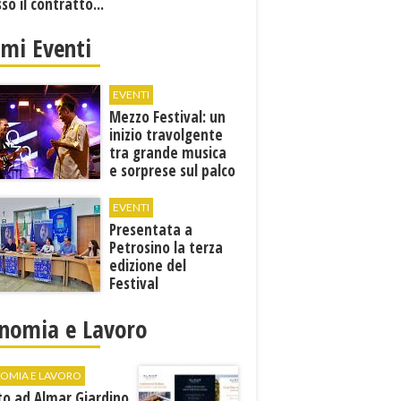
sso il contratto...
imi Eventi
EVENTI
Mezzo Festival: un
inizio travolgente
tra grande musica
e sorprese sul palco
EVENTI
Presentata a
Petrosino la terza
edizione del
Festival
Internazione della
Canzone Italiana
nomia e Lavoro
"Voci dal
Mediterraneo"
OMIA E LAVORO
to ad Almar Giardino