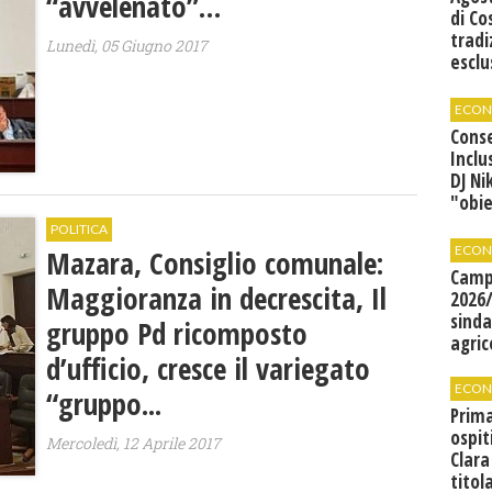
“avvelenato”…
di Co
tradi
Lunedì, 05 Giugno 2017
esclu
agli 
ECON
Cons
Inclu
DJ Ni
"obie
grand
POLITICA
ECON
Mazara, Consiglio comunale:
Camp
Maggioranza in decrescita, Il
2026/
sinda
gruppo Pd ricomposto
agric
d’ufficio, cresce il variegato
ECON
“gruppo...
Prima
ospit
Mercoledì, 12 Aprile 2017
Clara
titol