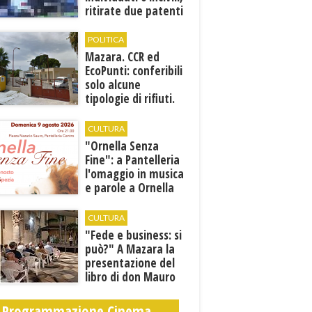
ritirate due patenti
POLITICA
Mazara. CCR ed
EcoPunti: conferibili
solo alcune
tipologie di rifiuti.
Comunicati i nuovi
orari estivi
CULTURA
​"Ornella Senza
Fine": a Pantelleria
l'omaggio in musica
e parole a Ornella
Vanoni
CULTURA
"Fede e business: si
può?" A Mazara la
presentazione del
libro di don Mauro
Leonardi “Cento
volte tanto”
Programmazione Cinema