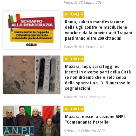
Venerdì, 28 Luglio 2017
ATTUALITÀ
Roma, sabato manifestazione
della Cgil contro reintroduzione
voucher: dalla provincia di Trapani
partiranno oltre 200 cittadini
Venerdì, 16 Giugno 2017
ATTUALITÀ
Mazara, topi, scarafaggi ed
insetti in diverse parti della Città
(e non diciamo che è solo colpa
della spazzatura…). Numerose le
segnalazioni
Venerdì, 09 Giugno 2017
ATTUALITÀ
Mazara, nasce la sezione ANPI
“Comandante Petralia”
Sabato, 11 Febbraio 2017