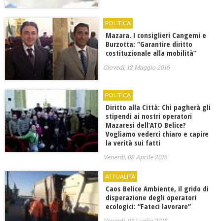
POLITICA
Mazara. I consiglieri Cangemi e
Burzotta: “Garantire diritto
costituzionale alla mobilità”
Giovedì, 12 Maggio 2016
POLITICA
Diritto alla Città: Chi pagherà gli
stipendi ai nostri operatori
Mazaresi dell’ATO Belice?
Vogliamo vederci chiaro e capire
la verità sui fatti
Venerdì, 08 Aprile 2016
ATTUALITÀ
Caos Belice Ambiente, il grido di
disperazione degli operatori
ecologici: “Fateci lavorare”
Venerdì, 03 Luglio 2015