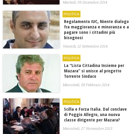
Martedì, 09 Dicembre 2014
POLITICA
Regolamento IUC, Niente dialogo
fra maggioranza e minoranza e a
pagare sono i cittadini più
bisognosi
Venerdì, 12 Settembre 2014
POLITICA
La “Lista Cittadina Insieme per
Mazara” si unisce al progetto
Torrente Sindaco
Mercoledì, 05 Febbraio 2014
POLITICA
Scilla e Forza Italia. Dal conclave
di Poggio Allegro, una nuova
classe dirigente per Mazara?
Mercoledì, 27 Novembre 2013