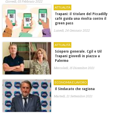
Giovedì, 03 Febbraio 2022
ATTUALITÀ
Trapani: il titolare del Piccadilly
cafè guida una rivolta contro il
green pass
Lunedì, 24 Gennaio 2022
ATTUALITÀ
Sciopero generale. Cgil e Uil
Trapani giovedì in piazza a
Palermo
Mercoledì, 15 Dicembre 2021
ECONOMIA E LAVORO
Il Sindacato che ragiona
Martedì, 21 Settembre 2021