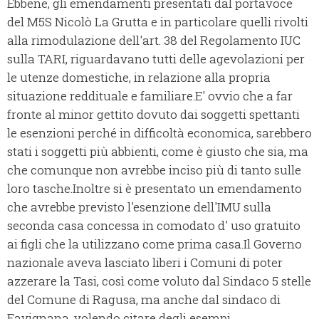
Ebbene, gli emendamenti presentati dal portavoce
del M5S Nicolò La Grutta e in particolare quelli rivolti
alla rimodulazione dell'art. 38 del Regolamento IUC
sulla TARI, riguardavano tutti delle agevolazioni per
le utenze domestiche, in relazione alla propria
situazione reddituale e familiare.
E' ovvio che a far
fronte al minor gettito dovuto dai soggetti spettanti
le esenzioni perché in difficoltà economica, sarebbero
stati i soggetti più abbienti, come è giusto che sia, ma
che comunque non avrebbe inciso più di tanto sulle
loro tasche.
Inoltre si è presentato un emendamento
che avrebbe previsto l'esenzione dell'IMU sulla
seconda casa concessa in comodato d' uso gratuito
ai figli che la utilizzano come prima casa.
Il Governo
nazionale aveva lasciato liberi i Comuni di poter
azzerare la Tasi, così come voluto dal Sindaco 5 stelle
del Comune di Ragusa, ma anche dal sindaco di
Favignana, volendo citare degli esempi,