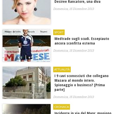
Desiree Rancatore, una diva
Domenica, 15 Dicembre 2013
SPORT
Medtrade sugli scudi. Essepiauto
ancora sconfitta esterna
Domenica, 15 Dicembre 2013
ATTUALITÀ
I 9 cavi sconosciuti che collegano
Mazara al mondo intero.
Spionaggio o business? [Prima
parte]
Domenica, 15 Dicembre 2013
CRONACA
Incidente in via del Mare: muoiono