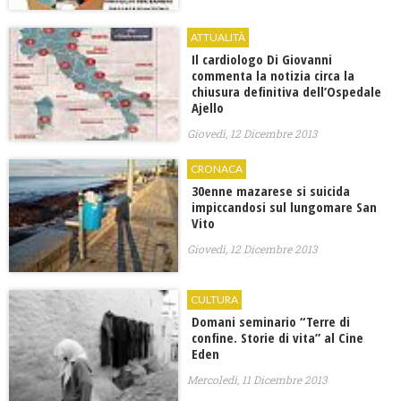
ATTUALITÀ
Il cardiologo Di Giovanni
commenta la notizia circa la
chiusura definitiva dell’Ospedale
Ajello
Giovedì, 12 Dicembre 2013
CRONACA
30enne mazarese si suicida
impiccandosi sul lungomare San
Vito
Giovedì, 12 Dicembre 2013
CULTURA
Domani seminario “Terre di
confine. Storie di vita” al Cine
Eden
Mercoledì, 11 Dicembre 2013