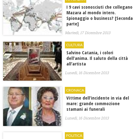
I 9 cavi sconosciuti che collegano
Mazara al mondo intero.
Spionaggio o business? [Seconda
parte]
Martedì, 17 Dicembre 2013
CULTURA
Salvino Catania, i colori
dell’anima. Il saluto della città
all’artista
Lunedì, 16 Dicembre 2013
CRONACA
Vittime dell’incidente in via del
mare: grande commozione
stamani ai funerali
Lunedì, 16 Dicembre 2013
POLITICA