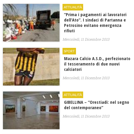
ATTUALITÀ
“Prima i pagamenti ai lavoratori
dell’Ato”. I sindaci di Partanna e
Petrosino evitano emergenza
rifiuti
Mercoledì, 11 Dicembre 2013
SPORT
Mazara Calcio A.S.D., perfezionato
il tesseramento di due nuovi
calciatori
Mercoledì, 11 Dicembre 2013
ATTUALITÀ
GIBELLINA – “Orestiadi: nel segno
del contemporaneo”
Mercoledì, 11 Dicembre 2013