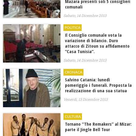
Mazara presenti soli 5 consiglieri
comunali
Sabato, 14 Dicembre 2013
POLITICA
Il Consiglio comunale vota la
variazione di bilancio. Duro
attacco di Zitoun su affidamento
“Casa Tunisia”.
Sabato, 14 Dicembre 2013
CRONACA
Salvino Catania: lunedì
pomeriggio i funerali. Proposta la
realizzazione di una sua statua
Venerdì, 13 Dicembre 2013
CULTURA
Tornano “The Remakers” al Mizar:
parte il Jingle Bell Tour