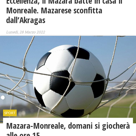
Eccellenza, il Mazara batte in casa il
Monreale. Mazarese sconfitta
dall’Akragas
Lunedì, 28 Marzo 2022
SPORT
Mazara-Monreale, domani si giocherà
alle ore 15