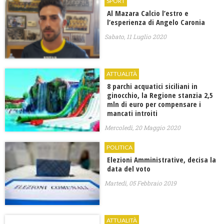
SPORT
Al Mazara Calcio l’estro e
l’esperienza di Angelo Caronia
Sabato, 11 Luglio 2020
ATTUALITÀ
8 parchi acquatici siciliani in
ginocchio, la Regione stanzia 2,5
mln di euro per compensare i
mancati introiti
Mercoledì, 20 Maggio 2020
POLITICA
Elezioni Amministrative, decisa la
data del voto
Martedì, 05 Febbraio 2019
ATTUALITÀ