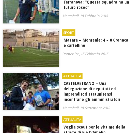
Terranova: “Questa squadra ha un
futuro roseo”
Mercoledì, 18 Febbraio 2015
SPORT
Mazara – Monreale: 4 – 0 Cronaca
e cartellino
Domenica, 15 Febbraio 2015
ATTUALITÀ
CASTELVETRANO – Una
delegazione di deputati ed
imprenditori statunitensi
incontrano gli amministratori
Mercoledì, 18 Settembre 2013
ATTUALITÀ
Veglia scout per le vittime della
strage di via D’Amelio