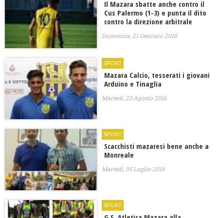
Il Mazara sbatte anche contro il
Cus Palermo (1-3) e punta il dito
contro la direzione arbitrale
Domenica, 21 Gennaio 2018
SPORT
Mazara Calcio, tesserati i giovani
Arduino e Tinaglia
Martedì, 23 Agosto 2016
SPORT
Scacchisti mazaresi bene anche a
Monreale
Martedì, 05 Luglio 2016
SPORT
G.S. Atletica Mazara alla