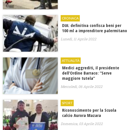
CRONACA
DIA: definitiva confisca beni per
100 ml a imprenditore palermitano
Lunedì, 11 Aprile 2022
ATTUALITÀ
Medici aggrediti, il presidente
dell’Ordine Barraco: “Serve
maggiore tutela”
Mercoledì, 06 Aprile 2022
SPORT
Riconoscimento per la Scuola
calcio Aurora Mazara
Domenica, 03 Aprile 2022