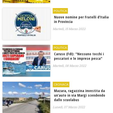
POLITICA
Nuove nomine per Fratelli d’Italia
in Provincia
Martedì, 15 Marzo 2022
POLITICA
Caruso (FdI): "Nessuno tocchi i
pescatori e le imprese pesca"
Martedì, 08 Marzo 2022
CRONACA
Mazara, ragazzina investita da
un’auto in via Margi scendendo
dallo scuolabus
Lunedì, 07 Marzo 2022