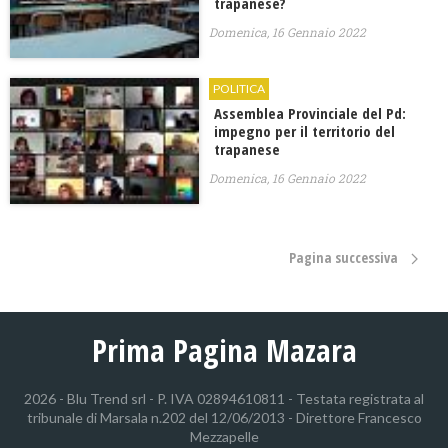
trapanese?
Domenica, 16 Gennaio 2022
POLITICA
Assemblea Provinciale del Pd:
impegno per il territorio del
trapanese
Domenica, 16 Gennaio 2022
Pagina successiva
Prima Pagina Mazara
2026 - Blu Trend srl - P. IVA 02894610811 - Testata registrata al
tribunale di Marsala n.202 del 12/06/2013 - Direttore Francesco
Mezzapelle