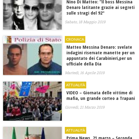
Nino Di Matteo: ”Il boss Messina
Denaro latitante grazie ai segreti
sulle stragi del 92″
Sabato, 18 Maggio 2019
CRONACA
Matteo Messina Denaro: svelate
indagini riservate manette per un
appuntato dei Carabinieri,per un
ufficiale della Dia
Martedì, 16 Aprile 2019
ATTUALITÀ
VIDEO – Giornata delle vittime di
mafia, un grande corteo a Trapani
Giovedì, 21 Marzo 2019
ATTUALITÀ
Prima News, 21 marzo – Seconda