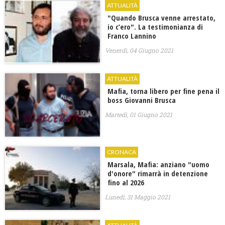
ATTUALITÀ
"​Quando Brusca venne arrestato,
io c’ero". La testimonianza di
Franco Lannino
Venerdì, 04 Giugno 2021
ATTUALITÀ
Mafia, torna libero per fine pena il
boss Giovanni Brusca
Martedì, 01 Giugno 2021
CRONACA
Marsala, Mafia: anziano "uomo
d'onore" rimarrà in detenzione
fino al 2026
Lunedì, 31 Maggio 2021