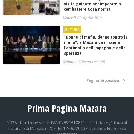
visite guidate per imparare a
combattere Cosa nostra
Venerdì, 08 Aprile 2016
CULTURA
“Donne di mafia, donne contro la
mafia”, a Mazara va in scena
l’antimafia dell’impegno e della
speranza
Sabato, 19 Dicembre 2015
Pagina successiva
Prima Pagina Mazara
2026 - Blu Trend srl - P. IVA 02894610811 - Testata registrata al
tribunale di Marsala n.202 del 12/06/2013 - Direttore Francesco
Mezzapelle