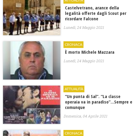
ATTUALITÀ
Castelvetrano, arance della
legalità offerte dagli Scout per
ricordare Falcone
Lunedì, 24 Maggio 2021
CRONACA
È morto Michele Mazzara
Lunedì, 24 Maggio 2021
ATTUALITÀ
“Un punta di Sal”. “La classe
operaia va in paradiso”…Sempre e
comunque
Domenica, 04 Aprile 2021
CRONACA