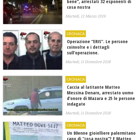
bene”, arrestati 32 esponenti di
cosa nostra
Martedì, 12 Marzo 2019
CRONACA
Operazione “ERIS”. Le persone
coinvolte e i dettagli
sull’operazione.
Martedì, 11 Dicembre 2018
CRONACA
Caccia al latitante Matteo
Messina Denaro, arrestato uomo
d’onore di Mazara e 25 le persone
indagate
Martedì, 11 Dicembre 2018
CRONACA
Un 80enne gioielliere palermitano
capo di “cosa nostra”? E Matteo