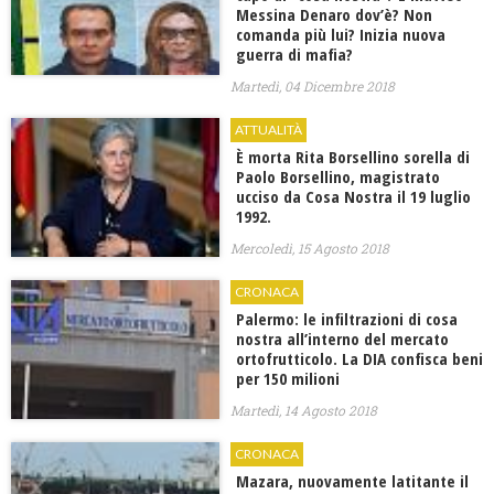
Messina Denaro dov’è? Non
comanda più lui? Inizia nuova
guerra di mafia?
Martedì, 04 Dicembre 2018
ATTUALITÀ
È morta Rita Borsellino sorella di
Paolo Borsellino, magistrato
ucciso da Cosa Nostra il 19 luglio
1992.
Mercoledì, 15 Agosto 2018
CRONACA
Palermo: le infiltrazioni di cosa
nostra all’interno del mercato
ortofrutticolo. La DIA confisca beni
per 150 milioni
Martedì, 14 Agosto 2018
CRONACA
Mazara, nuovamente latitante il