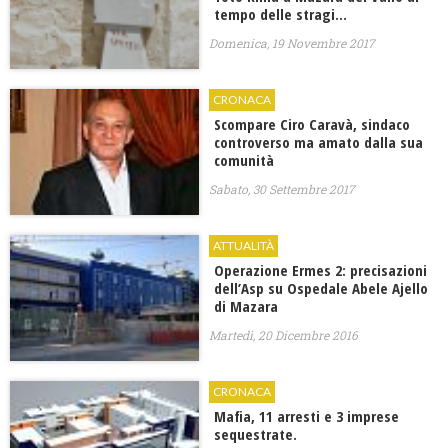
tempo delle stragi…
Domenica, 19 Novembre 2017
CRONACA
Scompare Ciro Caravà, sindaco
controverso ma amato dalla sua
comunità
Sabato, 30 Settembre 2017
ATTUALITÀ
Operazione Ermes 2: precisazioni
dell’Asp su Ospedale Abele Ajello
di Mazara
Martedì, 20 Dicembre 2016
CRONACA
Mafia, 11 arresti e 3 imprese
sequestrate.