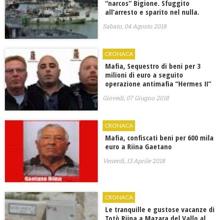
“narcos” Bigione. Sfuggito
all’arresto e sparito nel nulla.
Sabato, 04 Agosto 2018
CRONACA
Mafia, Sequestro di beni per 3
milioni di euro a seguito
operazione antimafia “Hermes II”
Giovedì, 07 Giugno 2018
CRONACA
Mafia, confiscati beni per 600 mila
euro a Riina Gaetano
Venerdì, 13 Aprile 2018
CRONACA
Le tranquille e gustose vacanze di
Totò Riina a Mazara del Vallo al