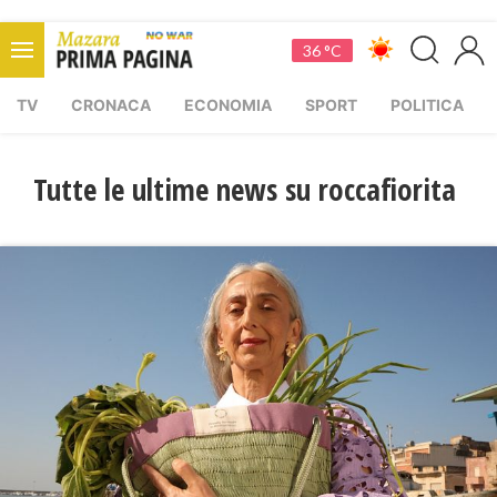
36 °C
TV
CRONACA
ECONOMIA
SPORT
POLITICA
Tutte le ultime news su roccafiorita