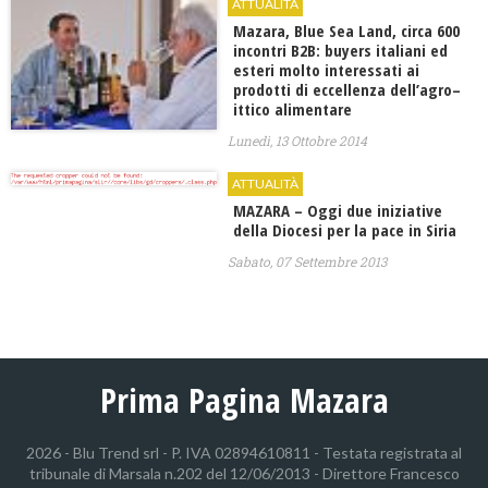
ATTUALITÀ
Mazara, Blue Sea Land, circa 600
incontri B2B: buyers italiani ed
esteri molto interessati ai
prodotti di eccellenza dell’agro–
ittico alimentare
Lunedì, 13 Ottobre 2014
ATTUALITÀ
MAZARA – Oggi due iniziative
della Diocesi per la pace in Siria
Sabato, 07 Settembre 2013
Prima Pagina Mazara
2026 - Blu Trend srl - P. IVA 02894610811 - Testata registrata al
tribunale di Marsala n.202 del 12/06/2013 - Direttore Francesco