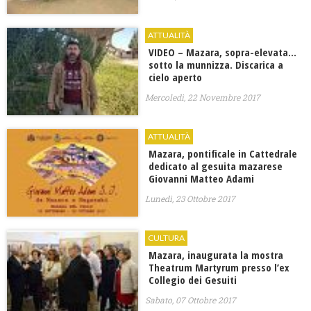
ATTUALITÀ
VIDEO – Mazara, sopra-elevata…
sotto la munnizza. Discarica a
cielo aperto
Mercoledì, 22 Novembre 2017
ATTUALITÀ
Mazara, pontificale in Cattedrale
dedicato al gesuita mazarese
Giovanni Matteo Adami
Lunedì, 23 Ottobre 2017
CULTURA
Mazara, inaugurata la mostra
Theatrum Martyrum presso l’ex
Collegio dei Gesuiti
Sabato, 07 Ottobre 2017