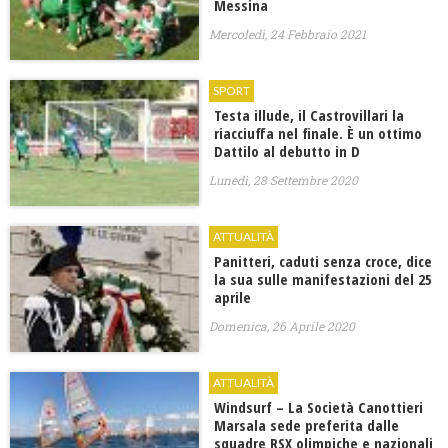
Messina
Mercoledì, 24 Febbraio 2021
SPORT
Testa illude, il Castrovillari la
riacciuffa nel finale. È un ottimo
Dattilo al debutto in D
Lunedì, 28 Settembre 2020
ATTUALITÀ
Panitteri, caduti senza croce, dice
la sua sulle manifestazioni del 25
aprile
Domenica, 26 Aprile 2020
ATTUALITÀ
Windsurf – La Società Canottieri
Marsala sede preferita dalle
squadre RSX olimpiche e nazionali