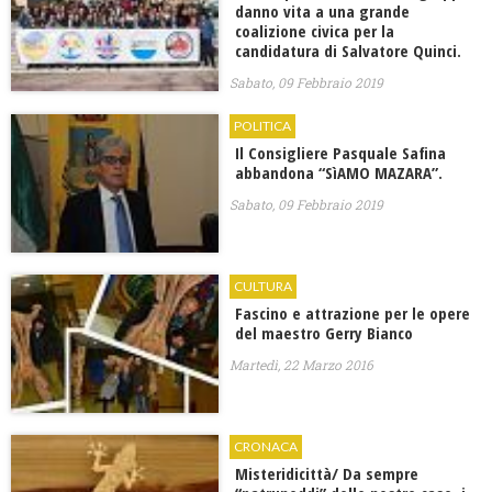
danno vita a una grande
coalizione civica per la
candidatura di Salvatore Quinci.
Sabato, 09 Febbraio 2019
POLITICA
Il Consigliere Pasquale Safina
abbandona “SìAMO MAZARA”.
Sabato, 09 Febbraio 2019
CULTURA
Fascino e attrazione per le opere
del maestro Gerry Bianco
Martedì, 22 Marzo 2016
CRONACA
Misteridicittà/ Da sempre