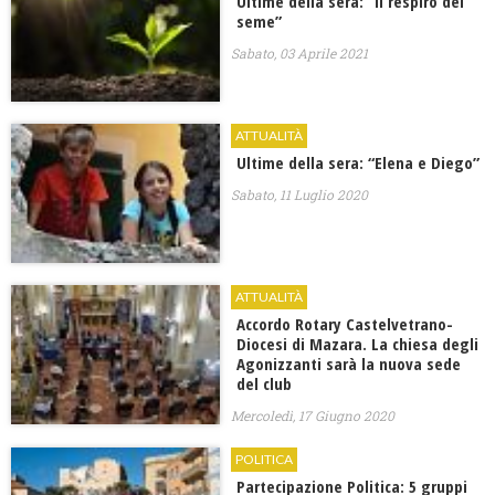
Ultime della sera: “Il respiro del
seme”
Sabato, 03 Aprile 2021
ATTUALITÀ
Ultime della sera: “Elena e Diego”
Sabato, 11 Luglio 2020
ATTUALITÀ
Accordo Rotary Castelvetrano-
Diocesi di Mazara. La chiesa degli
Agonizzanti sarà la nuova sede
del club
Mercoledì, 17 Giugno 2020
POLITICA
Partecipazione Politica: 5 gruppi