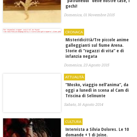
“patruneddi” delle nostre case, i
gechi!
Domenica, 01 Novembre 2015
CRONACA
Misteridicittà/Tre piccole anime
galleggianti sul fiume Arena.
Storie di “ragazzi di vita” e di
infanzia negata
Domenica, 23 Agosto 2015
ATTUALITÀ
“Mosko, viaggio nell’anima”, da
oggi a lunedì in scena al Cam di
Triscina di Selinunte
Sabato, 16 Agosto 2014
CULTURA
Intervista a Silvia Dolores. Le 10
domande + 1 di Joìne.