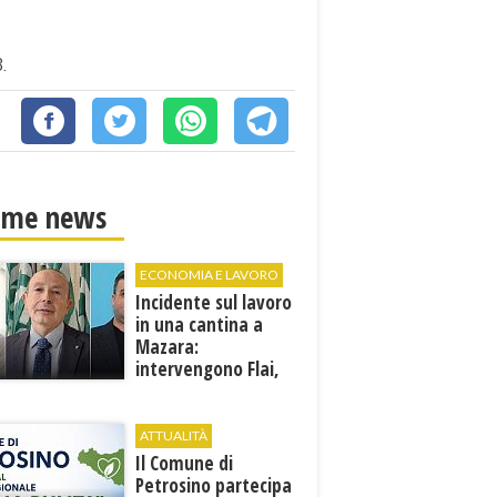
.
ime news
ECONOMIA E LAVORO
Incidente sul lavoro
in una cantina a
Mazara:
intervengono Flai,
Fai e Uila Trapani
ATTUALITÀ
​Il Comune di
Petrosino partecipa