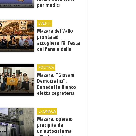
per medici
specialisti in 12
discipline
EVENTI
Mazara del Vallo
pronta ad
accogliere l'XI Festa
del Pane e della
Pasta
POLITICA
Mazara, "Giovani
Democratici",
Benedetta Bianco
eletta segreteria
cittadina
CRONACA
Mazara, operaio
precipita da
un'autocisterna