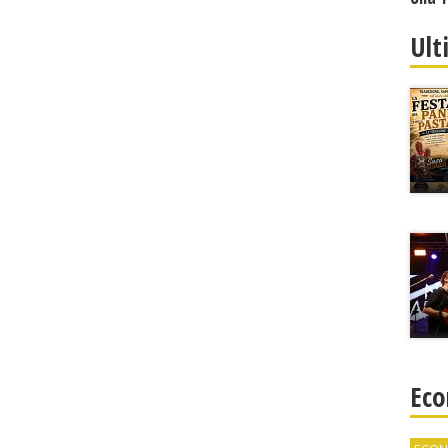
Ult
Eco