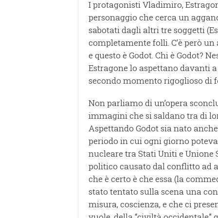
I protagonisti Vladimiro, Estrago
personaggio che cerca un agganci
sabotati dagli altri tre soggetti 
completamente folli. C’è però un
e questo è Godot. Chi è Godot? Ne
Estragone lo aspettano davanti a
secondo momento rigoglioso di fo
Non parliamo di un’opera sconclus
immagini che si saldano tra di lo
Aspettando Godot sia nato anche 
periodo in cui ogni giorno poteva 
nucleare tra Stati Uniti e Unione
politico causato dal conflitto ad 
che è certo è che essa (la comme
stato tentato sulla scena una cond
misura, coscienza, e che ci prese
vuole, della “civiltà occidentale” q