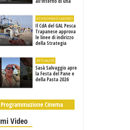
all'interno di una
cantina. E' in gravi
condizioni al "Villa
Sofia"
ECONOMIA E LAVORO
Il CdA del GAL Pesca
Trapanese approva
le linee di indirizzo
della Strategia
territoriale di
sviluppo
ATTUALITÀ
Sasà Salvaggio apre
la Festa del Pane e
della Pasta 2026
Programmazione Cinema
imi Video