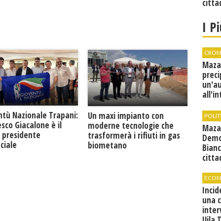
citta
I P
CRON
Maza
preci
un'a
all'i
canti
condi
ntù Nazionale Trapani:
Un maxi impianto con
POLIT
sco Giacalone è il
moderne tecnologie che
Maza
 presidente
trasformerà i rifiuti in gas
Demo
ciale
biometano
Bianc
citta
ECON
Incid
una 
inter
Uila 