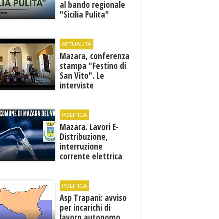
al bando regionale
"Sicilia Pulita"
ATTUALITÀ
Mazara, conferenza
stampa "Festino di
San Vito". Le
interviste
POLITICA
Mazara. Lavori E-
Distribuzione,
interruzione
corrente elettrica
ai pozzi di San
Miceli
POLITICA
Asp Trapani: avviso
per incarichi di
lavoro autonomo