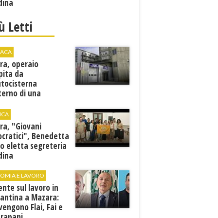
dina
iù Letti
ACA
ra, operaio
pita da
utocisterna
nterno di una
na. E' in gravi
zioni al "Villa Sofia"
ICA
ra, "Giovani
cratici", Benedetta
o eletta segreteria
dina
OMIA E LAVORO
ente sul lavoro in
cantina a Mazara:
vengono Flai, Fai e
Trapani