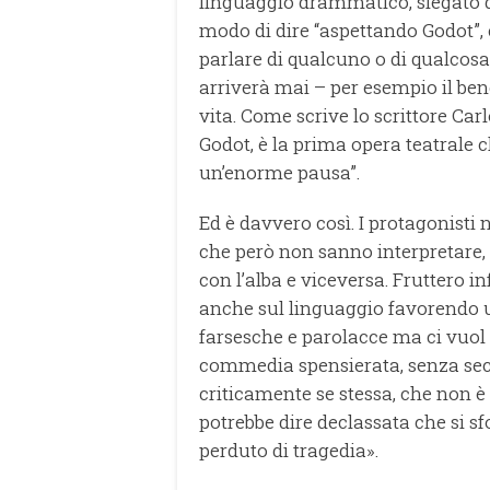
linguaggio drammatico, slegato da
modo di dire “aspettando Godot”,
parlare di qualcuno o di qualco
arriverà mai – per esempio il ben
vita. Come scrive lo scrittore Car
Godot, è la prima opera teatrale 
un’enorme pausa”.
Ed è davvero così. I protagonisti 
che però non sanno interpretare,
con l’alba e viceversa. Fruttero in
anche sul linguaggio favorendo un
farsesche e parolacce ma ci vuol
commedia spensierata, senza sec
criticamente se stessa, che non è
potrebbe dire declassata che si sfo
perduto di tragedia».