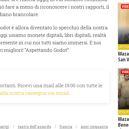
ò fare a meno di riconoscere i nostri rapporti, il
idiano brancolare.
dot è allora diventato lo specchio della nostra
ggi usiamo monete digitali, libri digitali, realtà
 presente in cui noi tutti siamo immersi. E noi
ATTU
i migliori! “Aspettando Godot”.
Maza
San V
rtanti. Ricevi una mail alle 19.00 con tutte le
 alla nostra rassegna via email.
POLIT
Maza
Bene
parigi
teatro dell'assurdo
francia
anni cinquanta