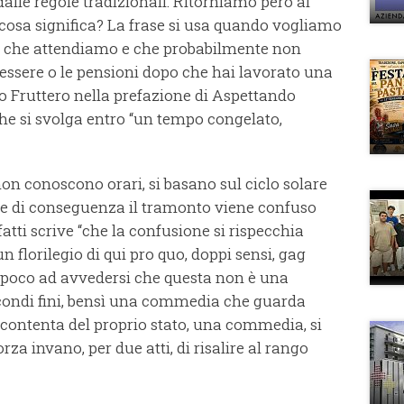
lle regole tradizionali. Ritorniamo però al
 cosa significa? La frase si usa quando vogliamo
sa che attendiamo e che probabilmente non
essere o le pensioni dopo che hai lavorato una
lo Fruttero nella prefazione di Aspettando
che si svolga entro “un tempo congelato,
non conoscono orari, si basano sul ciclo solare
 e di conseguenza il tramonto viene confuso
fatti scrive “che la confusione si rispecchia
 florilegio di qui pro quo, doppi sensi, gag
 poco ad avvedersi che questa non è una
ondi fini, bensì una commedia che guarda
 contenta del proprio stato, una commedia, si
rza invano, per due atti, di risalire al rango