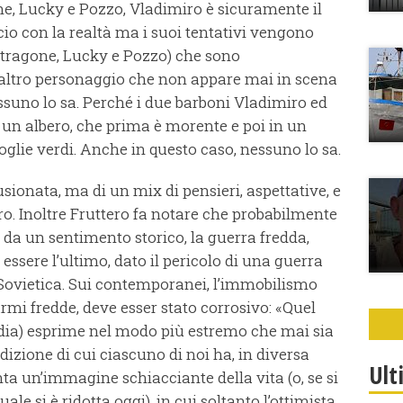
ne, Lucky e Pozzo, Vladimiro è sicuramente il
o con la realtà ma i suoi tentativi vengono
(Estragone, Lucky e Pozzo) che sono
 altro personaggio che non appare mai in scena
ssuno lo sa. Perché i due barboni Vladimiro ed
 un albero, che prima è morente e poi in un
glie verdi. Anche in questo caso, nessuno lo sa.
ionata, ma di un mix di pensieri, aspettative, e
ro. Inoltre Fruttero fa notare che probabilmente
da un sentimento storico, la guerra fredda,
essere l’ultimo, dato il pericolo di una guerra
 Sovietica. Sui contemporanei, l’immobilismo
armi fredde, deve esser stato corrosivo: «Quel
dia) esprime nel modo più estremo che mai sia
izione di cui ciascuno di noi ha, in diversa
Ult
nta un’immagine schiacciante della vita (o, se si
uale si è ridotta oggi), in cui soltanto l’ottimista