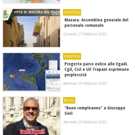
POLITICA
Mazara. Assemblea generale del
personale comunale
Giovedì, 17 Febbraio 2022
POLITICA
Progetto parco eolico alle Egadi.
Cgil, Cisl e Uil Trapani esprimono
perplessità
Martedì, 15 Febbraio 2022
BLOG
“Buon compleanno” a Giuseppe
Sieli
Martedì, 15 Febbraio 2022