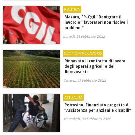
POLITICA
Mazara, FP-Cgil "Denigrare il
lavoro e i lavoratori non risolve i
problemi"
Lunedì, 14 Febbraio 2022
ECONOMIA E LAVORO
Rinnovato il contratto di lavoro
degli operai agricoli e dei
florovivaisti
Venerdì, 11 Febbraio 2022
ATTUALITÀ
Petrosino. Finanziato progetto di
“Assistenza per anziani e disabili”
Mercoledì, 09 Febbraio 2022