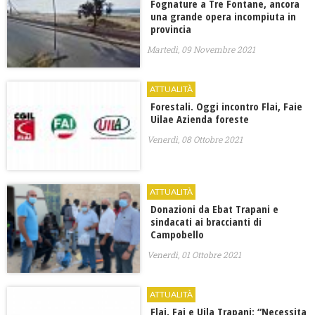
Fognature a Tre Fontane, ancora
una grande opera incompiuta in
provincia
Martedì, 09 Novembre 2021
ATTUALITÀ
Forestali. Oggi incontro Flai, Faie
Uilae Azienda foreste
Venerdì, 08 Ottobre 2021
ATTUALITÀ
Donazioni da Ebat Trapani e
sindacati ai braccianti di
Campobello
Venerdì, 01 Ottobre 2021
ATTUALITÀ
Flai, Fai e Uila Trapani: “Necessita