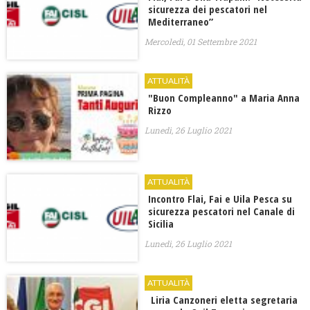
sicurezza dei pescatori nel
Mediterraneo”
Mercoledì, 01 Settembre 2021
ATTUALITÀ
"Buon Compleanno" a Maria Anna
Rizzo
Lunedì, 26 Luglio 2021
ATTUALITÀ
Incontro Flai, Fai e Uila Pesca su
sicurezza pescatori nel Canale di
Sicilia
Lunedì, 26 Luglio 2021
ATTUALITÀ
Liria Canzoneri eletta segretaria