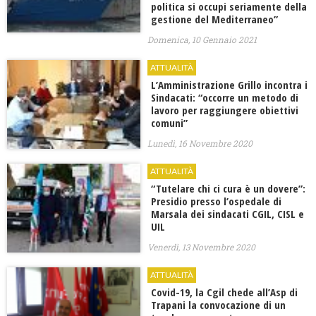
politica si occupi seriamente della
gestione del Mediterraneo”
Domenica, 10 Gennaio 2021
ATTUALITÀ
L’Amministrazione Grillo incontra i
Sindacati: “occorre un metodo di
lavoro per raggiungere obiettivi
comuni”
Lunedì, 16 Novembre 2020
ATTUALITÀ
“Tutelare chi ci cura è un dovere”:
Presidio presso l’ospedale di
Marsala dei sindacati CGIL, CISL e
UIL
Venerdì, 13 Novembre 2020
ATTUALITÀ
Covid-19, la Cgil chede all’Asp di
Trapani la convocazione di un