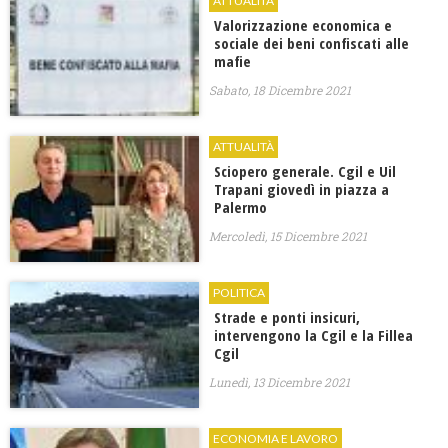
ATTUALITÀ
Valorizzazione economica e
sociale dei beni confiscati alle
mafie
Sabato, 18 Dicembre 2021
ATTUALITÀ
Sciopero generale. Cgil e Uil
Trapani giovedì in piazza a
Palermo
Mercoledì, 15 Dicembre 2021
POLITICA
Strade e ponti insicuri,
intervengono la Cgil e la Fillea
Cgil
Lunedì, 13 Dicembre 2021
ECONOMIA E LAVORO