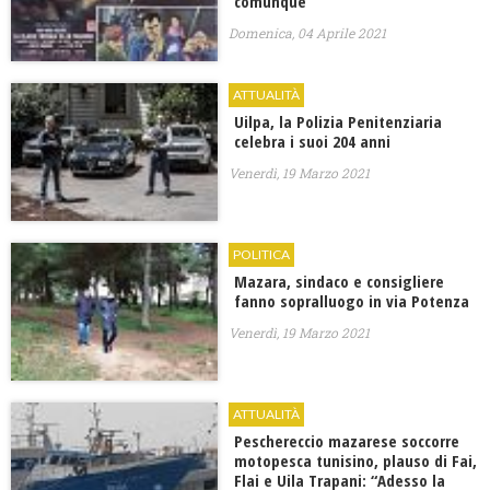
comunque
Domenica, 04 Aprile 2021
ATTUALITÀ
Uilpa, la Polizia Penitenziaria
celebra i suoi 204 anni
Venerdì, 19 Marzo 2021
POLITICA
Mazara, sindaco e consigliere
fanno sopralluogo in via Potenza
Venerdì, 19 Marzo 2021
ATTUALITÀ
Peschereccio mazarese soccorre
motopesca tunisino, plauso di Fai,
Flai e Uila Trapani: “Adesso la