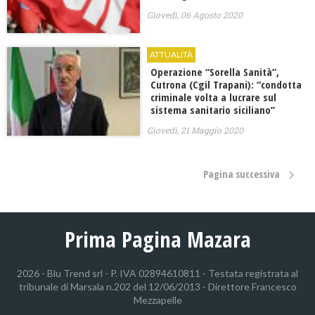
Giovedì, 06 Agosto 2020
ATTUALITÀ
Operazione “Sorella Sanità”,
Cutrona (Cgil Trapani): “condotta
criminale volta a lucrare sul
sistema sanitario siciliano”
Giovedì, 21 Maggio 2020
Pagina successiva
Prima Pagina Mazara
2026 - Blu Trend srl - P. IVA 02894610811 - Testata registrata al
tribunale di Marsala n.202 del 12/06/2013 - Direttore Francesco
Mezzapelle