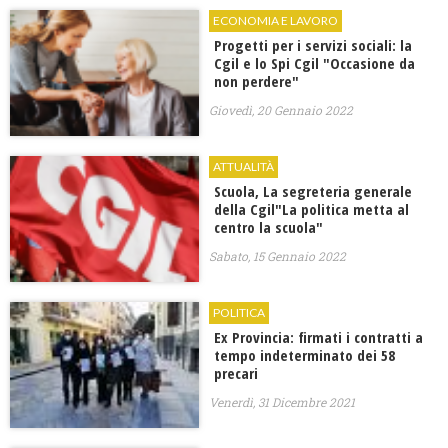
ECONOMIA E LAVORO
Progetti per i servizi sociali: la
Cgil e lo Spi Cgil "Occasione da
non perdere"
Giovedì, 20 Gennaio 2022
ATTUALITÀ
Scuola, La segreteria generale
della Cgil"La politica metta al
centro la scuola"
Sabato, 15 Gennaio 2022
POLITICA
Ex Provincia: firmati i contratti a
tempo indeterminato dei 58
precari
Venerdì, 31 Dicembre 2021