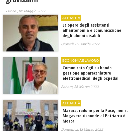
Lunedì, 02 Maggio 2022
ATTUALITÀ
Sciopero degli assistenti
all'autonomia e comunicazione
degli alunni disabili
Giovedì, 07 Aprile 2022
ECONOMIA E LAVORO
Comunicato Cgil su bando
gestione apparecchiature
elettromedicali degli ospedali
Sabato, 26 Marzo 2022
ATTUALITÀ
Mazara, raduno per la Pace, mons.
Mogavero risponde al Patriarca di
Mosca
Domenica, 13 Marzo 2022