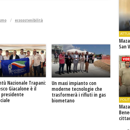
ismo
ecosostenibilità
ATTU
Maza
San V
ntù Nazionale Trapani:
Un maxi impianto con
sco Giacalone è il
moderne tecnologie che
 presidente
trasformerà i rifiuti in gas
ciale
biometano
POLIT
Maza
Bene
citta