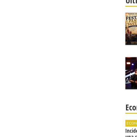
Ult
Eco
ECON
Incid
una 