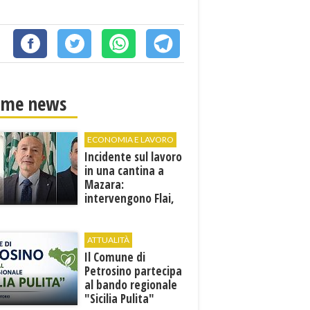
ime news
ECONOMIA E LAVORO
Incidente sul lavoro
in una cantina a
Mazara:
intervengono Flai,
Fai e Uila Trapani
ATTUALITÀ
​Il Comune di
Petrosino partecipa
al bando regionale
"Sicilia Pulita"