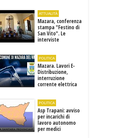
ATTUALITÀ
Mazara, conferenza
stampa "Festino di
San Vito". Le
interviste
POLITICA
Mazara. Lavori E-
Distribuzione,
interruzione
corrente elettrica
ai pozzi di San
Miceli
POLITICA
Asp Trapani: avviso
per incarichi di
lavoro autonomo
per medici
specialisti in 12