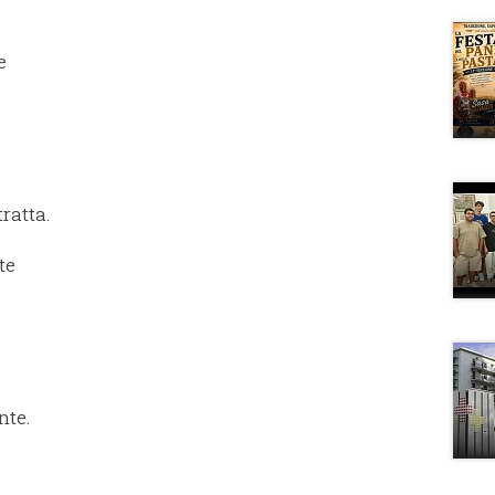
e
ratta.
te
nte.