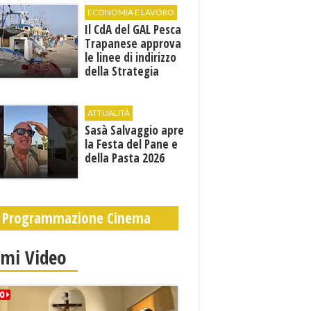
Sofia"
ECONOMIA E LAVORO
Il CdA del GAL Pesca
Trapanese approva
le linee di indirizzo
della Strategia
territoriale di
sviluppo
ATTUALITÀ
Sasà Salvaggio apre
la Festa del Pane e
della Pasta 2026
Programmazione Cinema
imi Video