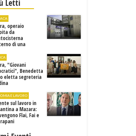
iù Letti
ACA
ra, operaio
pita da
utocisterna
nterno di una
na. E' in gravi
zioni al "Villa Sofia"
ICA
ra, "Giovani
cratici", Benedetta
o eletta segreteria
dina
OMIA E LAVORO
ente sul lavoro in
cantina a Mazara:
vengono Flai, Fai e
Trapani