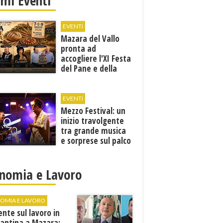
imi Eventi
EVENTI
Mazara del Vallo
pronta ad
accogliere l'XI Festa
del Pane e della
Pasta
EVENTI
Mezzo Festival: un
inizio travolgente
tra grande musica
e sorprese sul palco
nomia e Lavoro
OMIA E LAVORO
ente sul lavoro in
cantina a Mazara: