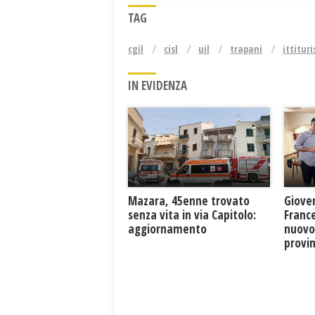
TAG
cgil
cisl
uil
trapani
ittitur
IN EVIDENZA
Mazara, 45enne trovato
Giove
senza vita in via Capitolo:
France
aggiornamento
nuovo
provin