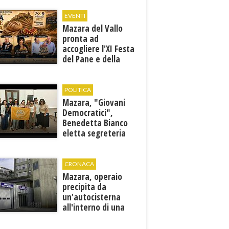
discipline
EVENTI
Mazara del Vallo
pronta ad
accogliere l'XI Festa
del Pane e della
Pasta
POLITICA
Mazara, "Giovani
Democratici",
Benedetta Bianco
eletta segreteria
cittadina
CRONACA
Mazara, operaio
precipita da
un'autocisterna
all'interno di una
cantina. E' in gravi
condizioni al "Villa