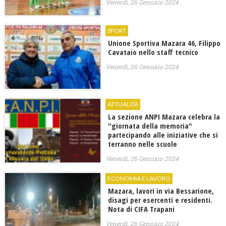
Venerdì, 26 Gennaio 2024
SPORT
​Unione Sportiva Mazara 46, Filippo
Cavataio nello staff tecnico
Venerdì, 26 Gennaio 2024
ATTUALITÀ
La sezione ANPI Mazara celebra la
"giornata della memoria"
partecipando alle iniziative che si
terranno nelle scuole
Venerdì, 26 Gennaio 2024
ECONOMIA E LAVORO
​Mazara, lavori in via Bessarione,
disagi per esercenti e residenti.
Nota di CIFA Trapani
Venerdì, 26 Gennaio 2024