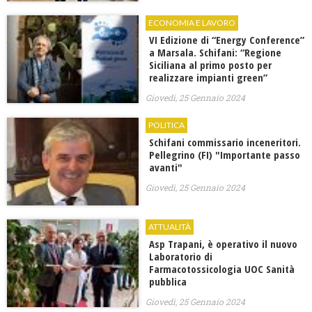
ECONOMIA E LAVORO
VI Edizione di “Energy Conference”
a Marsala. Schifani: “Regione
Siciliana al primo posto per
realizzare impianti green”
Giovedì, 25 Gennaio 2024
POLITICA
Schifani commissario inceneritori.
Pellegrino (FI) "Importante passo
avanti"
Giovedì, 25 Gennaio 2024
ATTUALITÀ
Asp Trapani, è operativo il nuovo
Laboratorio di
Farmacotossicologia UOC Sanità
pubblica
Giovedì, 25 Gennaio 2024