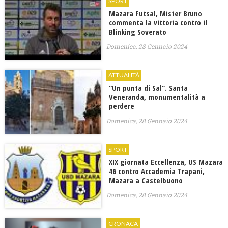
SPORT
Mazara Futsal, Mister Bruno
commenta la vittoria contro il
Blinking Soverato
Domenica, 28 Gennaio 2024
ATTUALITÀ
“Un punta di Sal”. Santa
Veneranda, monumentalità a
perdere
Domenica, 28 Gennaio 2024
SPORT
XIX giornata Eccellenza, US Mazara
46 contro Accademia Trapani,
Mazara a Castelbuono
Domenica, 28 Gennaio 2024
CRONACA