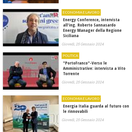
ECONOMIA E LAVORO
Energy Conference, intervista
all'ing. Roberto Sannasardo
Energy Manager della Regione
Siciliana
Giovedì, 25 Gennaio 2024
POLITICA
"PortoFranco"-Verso le
Amministrative: intervista a Vito
Torrente
Giovedì, 25 Gennaio 2024
ECONOMIA E LAVORO
Energia Italia guarda al futuro con
le rinnovabili
Giovedì, 25 Gennaio 2024