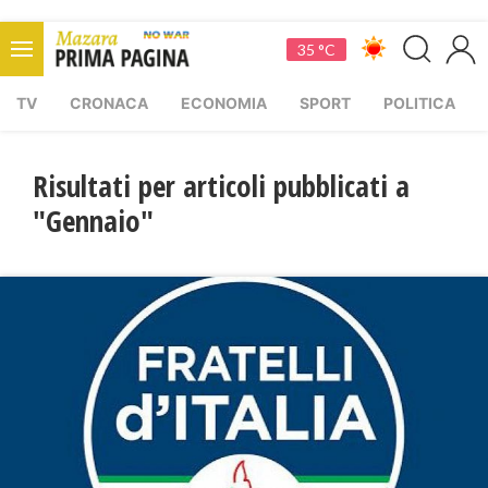
35 °C
TV
CRONACA
ECONOMIA
SPORT
POLITICA
Risultati per articoli pubblicati a
"Gennaio"