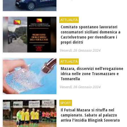
ATTUALITÀ
Comitato spontaneo lavoratori
consumatori siciliani domenica a
Castelvetrano per rivendicare i
propri diritti
Venerdì, 26 Gennaio 2024
ATTUALITÀ
Mazara, disservizi nell’erogazione
idrica nelle zone Trasmazzaro e
Tonnarella
Venerdì, 26 Gennaio 2024
SPORT
Il Futsal Mazara si rituffa nel
campionato. Sabato al palazzo
arriva l'insidia Blingink Soverato