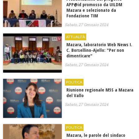
APP@id promosso da UILDM
Mazara e selezionato da
Fondazione TIM
Sabato, 27 Gennaio 2024
ATTUALITÀ
Mazara, laboratorio Web News I.
C. Borsellino-Ajello: "Per non
dimenticare"
Sabato, 27 Gennaio 2024
POLITICA
​Riunione regionale M5S a Mazara
del Vallo
Sabato, 27 Gennaio 2024
POLITICA
Mazara, le parole del sindaco