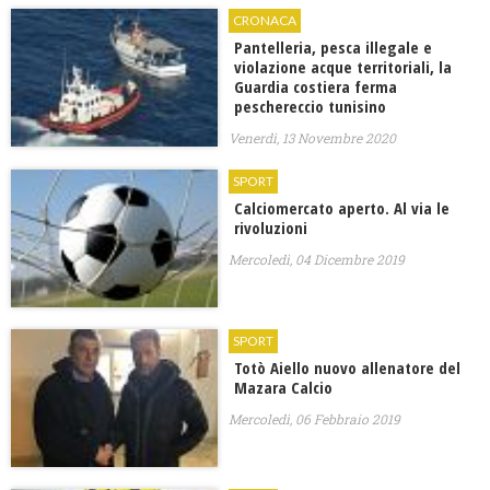
CRONACA
Pantelleria, pesca illegale e
violazione acque territoriali, la
Guardia costiera ferma
peschereccio tunisino
Venerdì, 13 Novembre 2020
SPORT
Calciomercato aperto. Al via le
rivoluzioni
Mercoledì, 04 Dicembre 2019
SPORT
Totò Aiello nuovo allenatore del
Mazara Calcio
Mercoledì, 06 Febbraio 2019