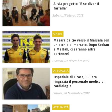
Al via progetto “E se diventi
farfalla”
Sabato, 17 Marzo 2018
SPORT
Mazara Calcio verso il Marsala con
un occhio al mercato. Dopo Seckan
e Ms Bah, ci saranno altre
partenze?
Giovedì, 07 Dicembre 2017
ATTUALITÀ
Ospedale di Licata, Pullara
ringrazia il personale medico di
cardiologia
Lunedì, 20 Novembre 2017
ATTUALITÀ