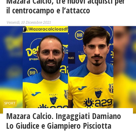
​Mazara Calcio, tre nuovi acquisti per
il centrocampo e l’attacco
Venerdì, 10 Dicembre 2021
SPORT
Mazara Calcio. Ingaggiati Damiano
Lo Giudice e Giampiero Pisciotta