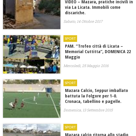
VIDEO – Mazara, pratiche incivili in
via La Licata. Immobili come
discariche.
Sabato, 14 Ottobre 2017
SPORT
PAM. “Trofeo città di Licata –
Memorial Cuttitta”, DOMENICA 22
Maggio
Mercoledì, 25 Maggio 2016
SPORT
Mazara Calcio, Seppur imballato
battuta la Folgore per 1-0.
Cronaca, tabellino e pagelle.
Domenica, 13 Settembre 2015
SPORT
Mazara calcio ritorna allo stadio