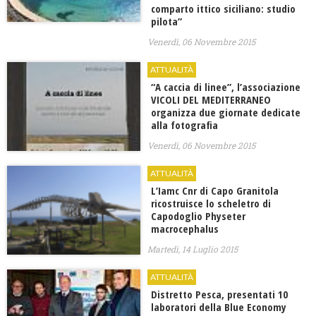
comparto ittico siciliano: studio
pilota”
Venerdì, 06 Novembre 2015
ATTUALITÀ
“A caccia di linee”, l’associazione
VICOLI DEL MEDITERRANEO
organizza due giornate dedicate
alla fotografia
Venerdì, 06 Novembre 2015
ATTUALITÀ
L’Iamc Cnr di Capo Granitola
ricostruisce lo scheletro di
Capodoglio Physeter
macrocephalus
Martedì, 14 Luglio 2015
ATTUALITÀ
Distretto Pesca, presentati 10
laboratori della Blue Economy