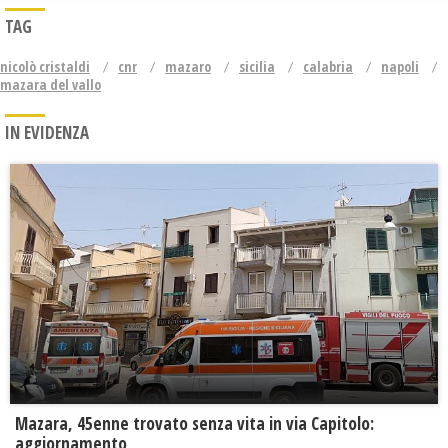
TAG
nicolò cristaldi
cnr
mazaro
sicilia
calabria
napoli
mazara del vallo
IN EVIDENZA
Mazara, 45enne trovato senza vita in via Capitolo:
aggiornamento