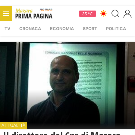
35 °C
TV
CRONACA
ECONOMIA
SPORT
POLITICA
ATTUALITÀ