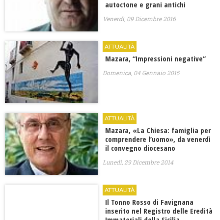
autoctone e grani antichi
Venerdì, 09 Dicembre 2016
ATTUALITÀ
Mazara, “Impressioni negative‏”
Domenica, 04 Gennaio 2015
ATTUALITÀ
Mazara, «La Chiesa: famiglia per
comprendere l’uomo», da venerdì
il convegno diocesano
Lunedì, 29 Dicembre 2014
ATTUALITÀ
Il Tonno Rosso di Favignana
inserito nel Registro delle Eredità
Immateriali della Sicilia