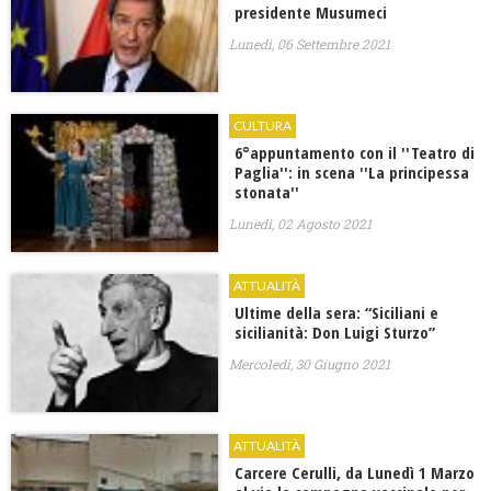
presidente Musumeci
Lunedì, 06 Settembre 2021
CULTURA
6°appuntamento con il ''Teatro di
Paglia'': in scena ''La principessa
stonata''
Lunedì, 02 Agosto 2021
ATTUALITÀ
Ultime della sera: “Siciliani e
sicilianità: Don Luigi Sturzo”
Mercoledì, 30 Giugno 2021
ATTUALITÀ
Carcere Cerulli, da Lunedì 1 Marzo