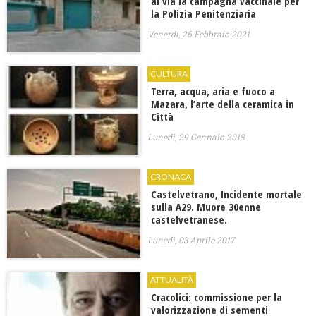
al via la campagna vaccinale per
la Polizia Penitenziaria
Venerdì, 26 Febbraio 2021
CULTURA
Terra, acqua, aria e fuoco a
Mazara, l’arte della ceramica in
Città
Lunedì, 29 Gennaio 2018
CRONACA
Castelvetrano, Incidente mortale
sulla A29. Muore 30enne
castelvetranese.
Lunedì, 03 Aprile 2017
ATTUALITÀ
Cracolici: commissione per la
valorizzazione di sementi