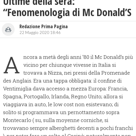
Ultime della sera:
“Fenomenologia di Mc Donald’S
Redazione Prima Pagina
22 Maggio 2020 18:46
A
ncora a metà degli anni ’80 il Mc Donald’s più
vicino per chiunque vivesse in Italia si
trovava a Nizza, nei pressi della Promenade
des Anglais. Era una tappa obbligata: il confine di
Ventimiglia dava accesso a mezza Europa: Francia,
Spagna, Portogallo, Irlanda, Regno Unito; allora si
viaggiava in auto, le low cost non esistevano; di
solito si programmava un pernottamento sopra
Montecarlo ( su, sulla moyenne corniche, si
trovavano sempre alberghetti decenti a pochi franchi
), per poter fare un salto al Casinò; naturalmente non