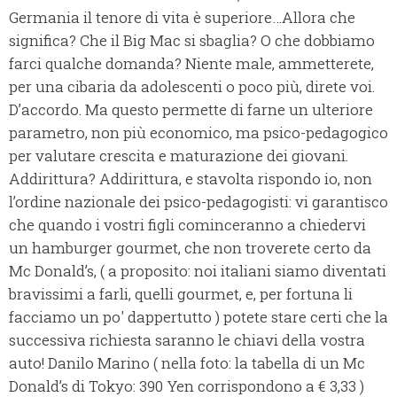
Germania il tenore di vita è superiore…Allora che
significa? Che il Big Mac si sbaglia? O che dobbiamo
farci qualche domanda? Niente male, ammetterete,
per una cibaria da adolescenti o poco più, direte voi.
D’accordo. Ma questo permette di farne un ulteriore
parametro, non più economico, ma psico-pedagogico
per valutare crescita e maturazione dei giovani.
Addirittura? Addirittura, e stavolta rispondo io, non
l’ordine nazionale dei psico-pedagogisti: vi garantisco
che quando i vostri figli cominceranno a chiedervi
un hamburger gourmet, che non troverete certo da
Mc Donald’s, ( a proposito: noi italiani siamo diventati
bravissimi a farli, quelli gourmet, e, per fortuna li
facciamo un po' dappertutto ) potete stare certi che la
successiva richiesta saranno le chiavi della vostra
auto! Danilo Marino ( nella foto: la tabella di un Mc
Donald’s di Tokyo: 390 Yen corrispondono a € 3,33 )