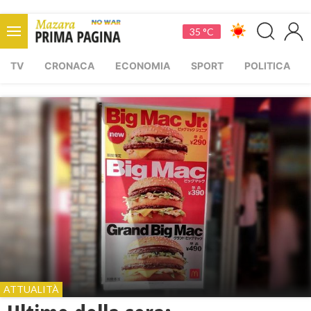
35 °C
TV
CRONACA
ECONOMIA
SPORT
POLITICA
ATTUALITÀ