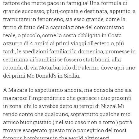
fattore che mette pace in famiglia! Una formula di
grande successo, pluri-copiata e destinata, appunto, a
tramutarsi in fenomeno, sia esso grande, come la
firma di fatto della capitolazione del comunismo
reale, o piccolo, come la sosta obbligata in Costa
azzurra di 4 amici ai primi viaggi all’estero o, più
tardi, le spedizioni familiari la domenica, promesse in
settimana ai bambini se fossero stati buoni, alla
rotonda di via Notarbartolo di Palermo dove aprì uno
dei primi Mc Donald’s in Sicilia.
A Mazara lo aspettiamo ancora, ma consola che sia
mazarese l’imprenditrice che gestisce i due presenti
in zona: chi lo avrebbe detto ai tempi di Nizza! Mi
rendo conto che qualcuno, soprattutto qualche mio
amico buongustaio ( nel suo caso non a torto ) potrà
trovare esagerato questo mio panegirico del most
famous hamburger in the world altrimenti