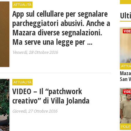
ATTUALITÀ
App sul cellullare per segnalare
Ult
parcheggiatori abusivi. Anche a
Mazara diverse segnalazioni.
Ma serve una legge per ...
Venerdì, 28 Ottobre 2016
ATTU
Maza
San V
ATTUALITÀ
VIDEO – Il “patchwork
creativo” di Villa Jolanda
Giovedì, 27 Ottobre 2016
POLIT