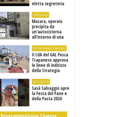
eletta segreteria
cittadina
CRONACA
Mazara, operaio
precipita da
un'autocisterna
all'interno di una
cantina. E' in gravi
condizioni al "Villa
ECONOMIA E LAVORO
Sofia"
Il CdA del GAL Pesca
Trapanese approva
le linee di indirizzo
della Strategia
territoriale di
sviluppo
ATTUALITÀ
Sasà Salvaggio apre
la Festa del Pane e
della Pasta 2026
Programmazione Cinema