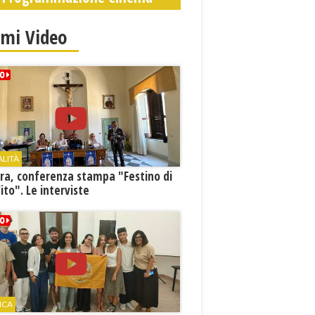
imi Video
ALITÀ
ra, conferenza stampa "Festino di
ito". Le interviste
ICA