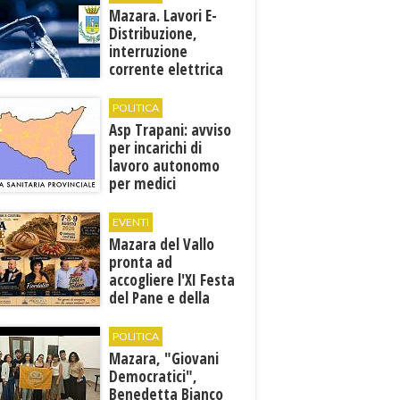
Mazara. Lavori E-
Distribuzione,
interruzione
corrente elettrica
ai pozzi di San
Miceli
POLITICA
Asp Trapani: avviso
per incarichi di
lavoro autonomo
per medici
specialisti in 12
discipline
EVENTI
Mazara del Vallo
pronta ad
accogliere l'XI Festa
del Pane e della
Pasta
POLITICA
Mazara, "Giovani
Democratici",
Benedetta Bianco