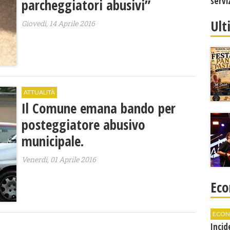
servi
parcheggiatori abusivi”
Ult
Giovedì, 14 Aprile 2016
ATTUALITÀ
Il Comune emana bando per
posteggiatore abusivo
municipale.
Venerdì, 01 Aprile 2016
Eco
ECON
Incid