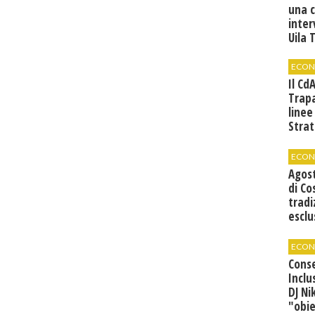
una 
inter
Uila 
ECON
Il Cd
Trap
linee
Strat
svilu
ECON
Agos
di Co
tradi
esclu
agli 
ECON
Cons
Inclu
DJ Ni
"obie