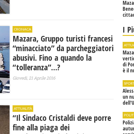
Maza
Bene
citta
I P
CRONACA
Mazara, Gruppo turisti francesi
“minacciato” da parcheggiatori
ATTU
Maza
abusivi. Fino a quando la
verti
di Po
“tolleranza”…?
è il 
vice
Giovedì, 21 Aprile 2016
SPOR
Ales
un n
dell'
ATTUALITÀ
“Il Sindaco Cristaldi deve porre
POLIT
Poliz
fine alla piaga dei
autun