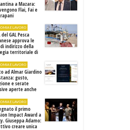
cantina a Mazara:
vengono Flai, Fai e
Trapani
OMIA E LAVORO
A del GAL Pesca
anese approva le
 di indirizzo della
egia territoriale di
ppo
OMIA E LAVORO
to ad Almar Giardino
stanza: gusto,
zione e serate
sive aperte anche
ospiti esterni
OMIA E LAVORO
egnato il primo
sion Impact Award a
ky. Giuseppa Adamo:
ttivo creare unica