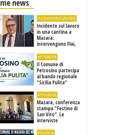
ime news
ECONOMIA E LAVORO
Incidente sul lavoro
in una cantina a
Mazara:
intervengono Flai,
Fai e Uila Trapani
ATTUALITÀ
​Il Comune di
Petrosino partecipa
al bando regionale
"Sicilia Pulita"
ATTUALITÀ
Mazara, conferenza
stampa "Festino di
San Vito". Le
interviste
POLITICA