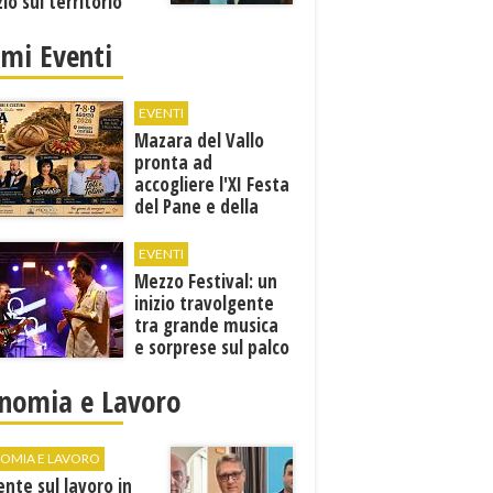
zio sul territorio
imi Eventi
EVENTI
Mazara del Vallo
pronta ad
accogliere l'XI Festa
del Pane e della
Pasta
EVENTI
Mezzo Festival: un
inizio travolgente
tra grande musica
e sorprese sul palco
nomia e Lavoro
OMIA E LAVORO
ente sul lavoro in