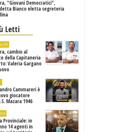
ra, "Giovani Democratici",
detta Bianco eletta segreteria
dina
iù Letti
ALITÀ
ra, cambio al
ce della Capitaneria
rto: Valeria Gargano
nuovo
comandante
T
sandro Cammareri è
uovo giocatore
U.S. Mazara 1946
ICA
ia Provinciale: in
no 14 agenti in