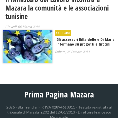
Mazara la comunità e le associazioni
tunisine
Giovedì, 06 Marzo 2014
CULTURA
Gli assessori Billardello e Di Maria
informano su progetti e tirocini
Sabato, 26 Ottobre 2013
Prima Pagina Mazara
2026 - Blu Trend srl - P. IVA 02894610811 - Testata registrata al
tribunale di Marsala n.202 del 12/06/2013 - Direttore Francesco
Mezzapelle