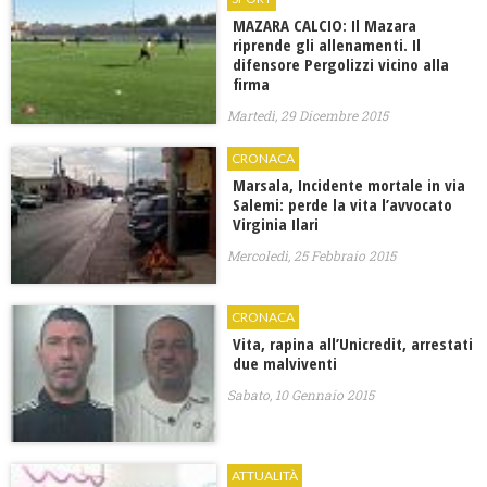
MAZARA CALCIO: Il Mazara
riprende gli allenamenti. Il
difensore Pergolizzi vicino alla
firma
Martedì, 29 Dicembre 2015
CRONACA
Marsala, Incidente mortale in via
Salemi: perde la vita l’avvocato
Virginia Ilari
Mercoledì, 25 Febbraio 2015
CRONACA
Vita, rapina all’Unicredit, arrestati
due malviventi
Sabato, 10 Gennaio 2015
ATTUALITÀ