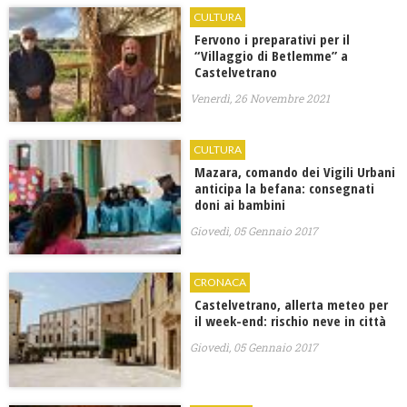
CULTURA
Fervono i preparativi per il
“Villaggio di Betlemme” a
Castelvetrano
Venerdì, 26 Novembre 2021
CULTURA
Mazara, comando dei Vigili Urbani
anticipa la befana: consegnati
doni ai bambini
Giovedì, 05 Gennaio 2017
CRONACA
Castelvetrano, allerta meteo per
il week-end: rischio neve in città
Giovedì, 05 Gennaio 2017