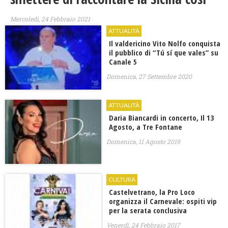
Mercoledì, 24 Febbraio 2021
ATTUALITÀ
Il valdericino Vito Nolfo conquista
il pubblico di “Tú sí que vales” su
Canale 5
Domenica, 27 Settembre 2020
ATTUALITÀ
Daria Biancardi in concerto, Il 13
Agosto, a Tre Fontane
Domenica, 11 Agosto 2019
CULTURA
Castelvetrano, la Pro Loco
organizza il Carnevale: ospiti vip
per la serata conclusiva
Venerdì, 24 Febbraio 2017