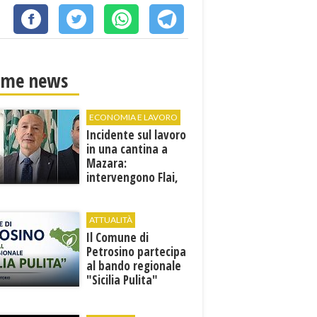
ime news
ECONOMIA E LAVORO
Incidente sul lavoro
in una cantina a
Mazara:
intervengono Flai,
Fai e Uila Trapani
ATTUALITÀ
​Il Comune di
Petrosino partecipa
al bando regionale
"Sicilia Pulita"