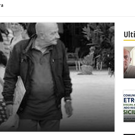
ra
Ult