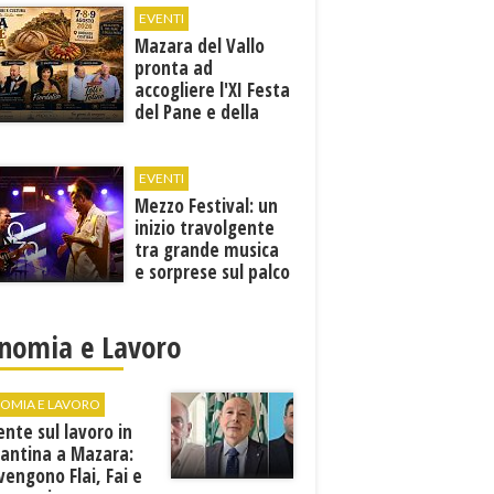
EVENTI
Mazara del Vallo
pronta ad
accogliere l'XI Festa
del Pane e della
Pasta
EVENTI
Mezzo Festival: un
inizio travolgente
tra grande musica
e sorprese sul palco
nomia e Lavoro
OMIA E LAVORO
ente sul lavoro in
cantina a Mazara:
vengono Flai, Fai e