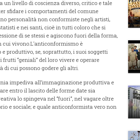
a un livello di coscienza diverso, critico e tale
poter sfidare i comportamenti del comune
no personalità non conformiste negli artisti,
statisti e nei santi, cioè in tutti coloro che si
essione di se stessi e agiscono fuori della forma,
in cui vivono.
L'anticonformismo è
e produttivo, se, soprattutto, i suoi soggetti
 i frutti “geniali” del loro vivere e operare
di cui possono godere gli altri.
ania impediva all’immaginazione produttiva e
are entro il lascito delle forme date sia
eativa lo spingeva nel “fuori”, nel vagare oltre
prio e sociale; e quale anticonformista vero non