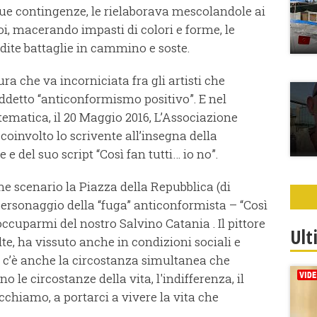
 sue contingenze, le rielaborava mescolandole ai
i, macerando impasti di colori e forme, le
edite battaglie in cammino e soste.
a che va incorniciata fra gli artisti che
iddetto “anticonformismo positivo”. E nel
ematica, il 20 Maggio 2016, L’Associazione
coinvolto lo scrivente all’insegna della
e del suo script “Così fan tutti… io no”.
e scenario la Piazza della Repubblica (di
ersonaggio della “fuga” anticonformista – “Così
 occuparmi del nostro Salvino Catania . Il pittore
Ult
te, ha vissuto anche in condizioni sociali e
é c’è anche la circostanza simultanea che
o le circostanze della vita, l'indifferenza, il
chiamo, a portarci a vivere la vita che