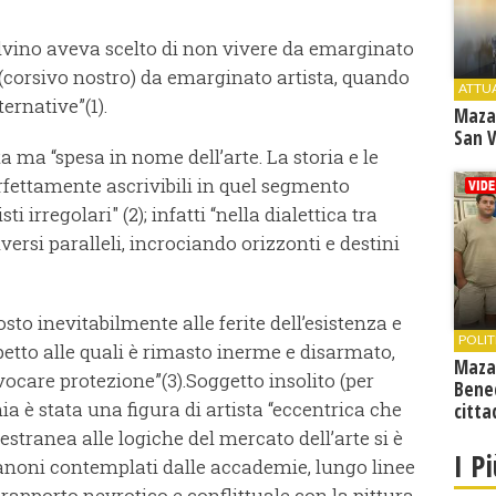
alvino aveva scelto di non vivere da emarginato
 (corsivo nostro) da emarginato artista, quando
ATTU
ternative”
(1).
Maza
San V
 ma “spesa in nome dell’arte. La storia e le
fettamente ascrivibili in quel segmento
ti irregolari" (2); infatti “nella dialettica tra
versi paralleli, incrociando orizzonti e destini
sto inevitabilmente alle ferite dell’esistenza e
POLIT
spetto alle quali è rimasto inerme e disarmato,
Maza
vocare protezione”(3).
Soggetto insolito (per
Bene
ia è stata una figura di artista “eccentrica che
citta
estranea alle logiche del mercato dell’arte si è
I P
 canoni contemplati dalle accademie, lungo linee
rapporto nevrotico e conflittuale con la pittura,