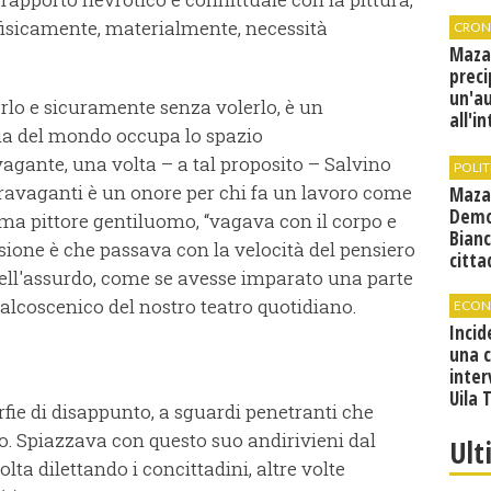
, fisicamente, materialmente, necessità
CRON
Maza
preci
un'a
rlo e sicuramente senza volerlo, è un
all'i
ia del mondo occupa lo spazio
canti
condi
vagante, una volta – a tal proposito – Salvino
POLIT
stravaganti è un onore per chi fa un lavoro come
Maza
Demo
e ma pittore gentiluomo, “vagava con il corpo e
Bianc
sione è che passava con la velocità del pensiero
citta
dell'assurdo, come se avesse imparato una parte
alcoscenico del nostro teatro quotidiano.
ECON
Incid
una 
inter
Uila 
rfie di disappunto, a sguardi penetranti che
o. Spiazzava con questo suo andirivieni dal
Ult
lta dilettando i concittadini, altre volte