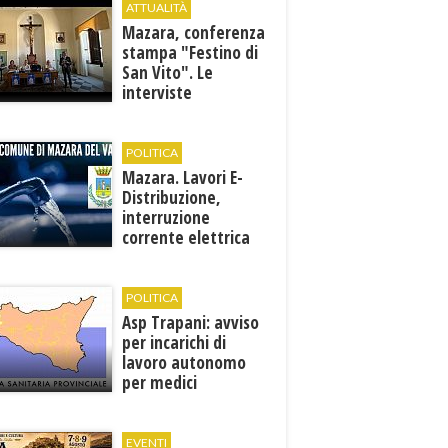
ATTUALITÀ
Mazara, conferenza
stampa "Festino di
San Vito". Le
interviste
POLITICA
Mazara. Lavori E-
Distribuzione,
interruzione
corrente elettrica
ai pozzi di San
Miceli
POLITICA
Asp Trapani: avviso
per incarichi di
lavoro autonomo
per medici
specialisti in 12
discipline
EVENTI