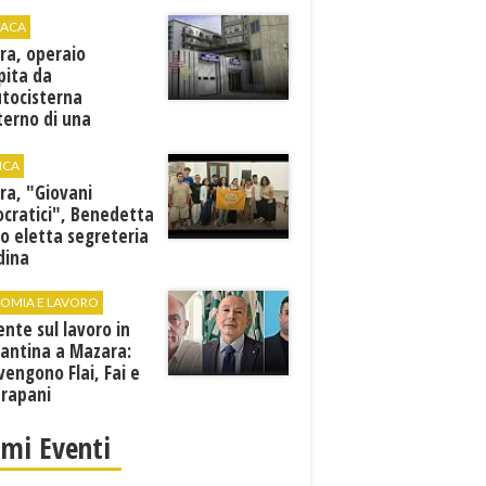
ACA
ra, operaio
pita da
utocisterna
nterno di una
na. E' in gravi
zioni al "Villa Sofia"
ICA
ra, "Giovani
cratici", Benedetta
o eletta segreteria
dina
OMIA E LAVORO
ente sul lavoro in
cantina a Mazara:
vengono Flai, Fai e
Trapani
imi Eventi