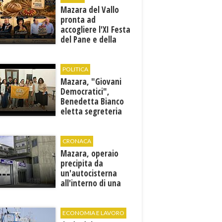
Mazara del Vallo
pronta ad
accogliere l'XI Festa
del Pane e della
Pasta
POLITICA
Mazara, "Giovani
Democratici",
Benedetta Bianco
eletta segreteria
cittadina
CRONACA
Mazara, operaio
precipita da
un'autocisterna
all'interno di una
cantina. E' in gravi
condizioni al "Villa
Sofia"
ECONOMIA E LAVORO