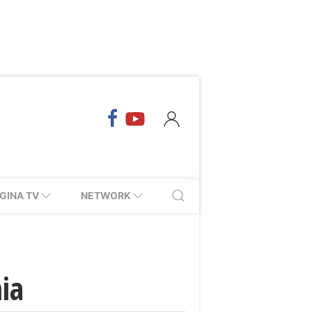
GINA TV
NETWORK
nia