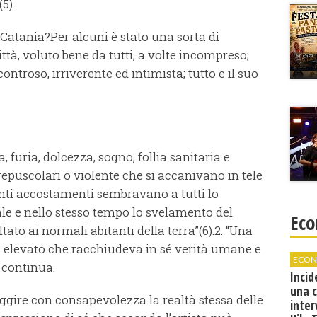
5).
 Catania?
Per alcuni è stato una sorta di
ittà, voluto bene da tutti, a volte incompreso;
ontroso, irriverente ed intimista; tutto e il suo
a, furia, dolcezza, sogno, follia sanitaria e
crepuscolari o violente che si accanivano in tele
denti accostamenti sembravano a tutti lo
e e nello stesso tempo lo svelamento del
Eco
ltato ai normali abitanti della terra”(6).
2. “Una
 elevato che racchiudeva in sé verità umane e
ECON
 continua.
Incid
una 
gire con consapevolezza la realtà stessa delle
inter