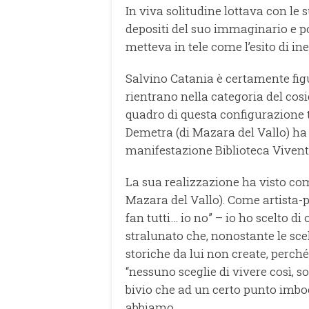
In viva solitudine lottava con le
depositi del suo immaginario e po
metteva in tele come l’esito di in
Salvino Catania è certamente figur
rientrano nella categoria del cos
quadro di questa configurazione t
Demetra (di Mazara del Vallo) ha 
manifestazione Biblioteca Vivente 
La sua realizzazione ha visto com
Mazara del Vallo). Come artista-p
fan tutti… io no” – io ho scelto di
stralunato che, nonostante le scel
storiche da lui non create, perch
“nessuno sceglie di vivere così, son
bivio che ad un certo punto imboc
abbiamo.