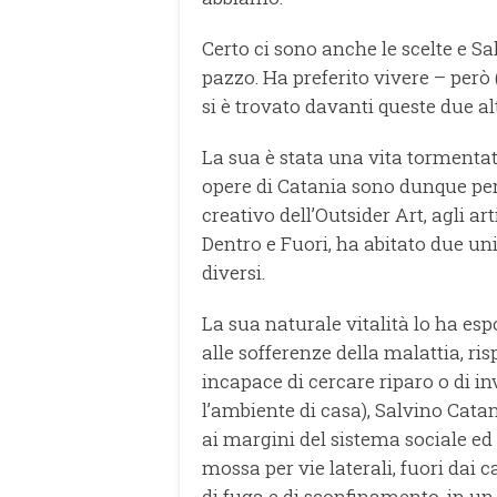
Certo ci sono anche le scelte e S
pazzo. Ha preferito vivere – però
si è trovato davanti queste due al
La sua è stata una vita tormentata
opere di Catania sono dunque per
creativo dell’Outsider Art, agli artis
Dentro e Fuori, ha abitato due uni
diversi.
La sua naturale vitalità lo ha espo
alle sofferenze della malattia, ri
incapace di cercare riparo o di in
l’ambiente di casa), Salvino Catan
ai margini del sistema sociale ed 
mossa per vie laterali, fuori dai
di fuga e di sconfinamento, in un 