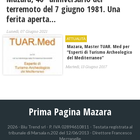
terremoto del 7 giugno 1981. Una
ferita aperta…
Lunedì, 07 Giugno 2021
ATTUALITÀ
Mazara, Master TUAR. Med per
“Esperti di Turismo Archeologico
del Mediterraneo”
Martedì, 13 Giugno 2017
Prima Pagina Mazara
2026 - Blu Trend srl - P. IVA 02894610811 - Testata registrata al
tribunale di Marsala n.202 del 12/06/2013 - Direttore Francesco
Mezzapelle