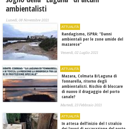
ambientalisti
Lunedì, 08 Novembre 2021
ATTUALITÀ
Randagismo, ISPRA: “Danni
ambientali per le zone umide del
mazarese”
Venerdì, 02 Luglio 2021
ATTUALITÀ
Mazara, Colmata B/Laguna di
Tonnarella, ritorno degli
ambientalisti. Rischio di bloccare
di nuovo il dragaggio del porto
canale?
Martedì, 23 Febbraio 2021
ATTUALITÀ
In attesa dell’inizio del I stralcio
dei lavori di escavazione del porto