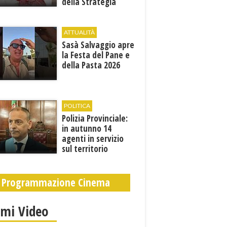
della Strategia
territoriale di
sviluppo
ATTUALITÀ
Sasà Salvaggio apre
la Festa del Pane e
della Pasta 2026
POLITICA
Polizia Provinciale:
in autunno 14
agenti in servizio
sul territorio
Programmazione Cinema
imi Video