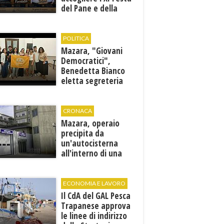
del Pane e della
Pasta
POLITICA
Mazara, "Giovani
Democratici",
Benedetta Bianco
eletta segreteria
cittadina
CRONACA
Mazara, operaio
precipita da
un'autocisterna
all'interno di una
cantina. E' in gravi
condizioni al "Villa
Sofia"
ECONOMIA E LAVORO
Il CdA del GAL Pesca
Trapanese approva
le linee di indirizzo