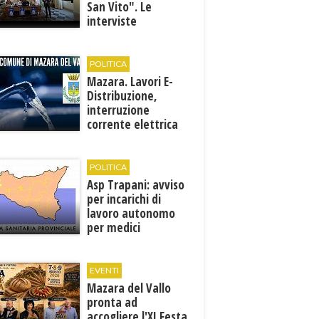
San Vito". Le
interviste
POLITICA
Mazara. Lavori E-
Distribuzione,
interruzione
corrente elettrica
ai pozzi di San
Miceli
POLITICA
Asp Trapani: avviso
per incarichi di
lavoro autonomo
per medici
specialisti in 12
discipline
EVENTI
Mazara del Vallo
pronta ad
accogliere l'XI Festa