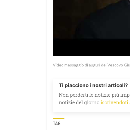
Video messaggio di auguri del Vescovo Giu
Ti piacciono i nostri articoli?
Non perderti le notizie più impo
notizie del giorno
iscrivendoti
TAG