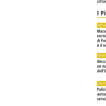
citta
I P
ATTU
Maza
verti
di Po
è il 
vice
SPOR
Ales
un n
dell'
POLIT
Poliz
autun
servi