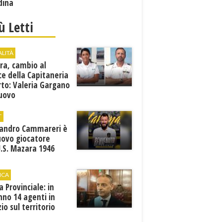
dina
iù Letti
ALITÀ
ra, cambio al
ce della Capitaneria
rto: Valeria Gargano
nuovo
comandante
T
sandro Cammareri è
uovo giocatore
U.S. Mazara 1946
ICA
ia Provinciale: in
no 14 agenti in
zio sul territorio