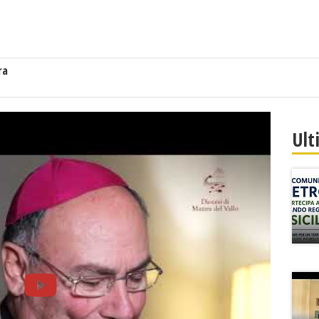
ra
Ult