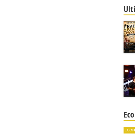
Ult
Eco
ECON