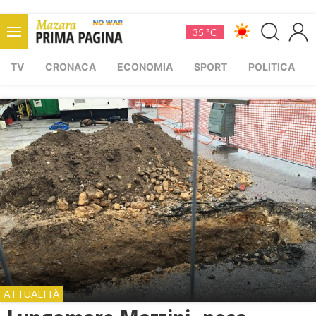
35 °C
TV
CRONACA
ECONOMIA
SPORT
POLITICA
ATTUALITÀ