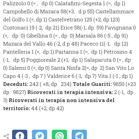
Palizzolo 0 (= , dp 0) Calatafimi-Segesta 1 (=, dp 1)
Campobello di Mazara 58(+3, d p 55) Castellammare
del Golfo 1 (=, dp 1) Castelvetrano 125 (+2, dp 123)
Custonaci 19 (-2, dp 21) Erice 58(-1, dp 59) Favignana 0
(=, dp 0) Gibellina 0 (= , dp 0) Marsala 86 (-5 , dp 91)
Mazara del Vallo 46 (-2, d p 48) Paceco 11(-1, dp 12)
Pantelleria 1 (=, dp 1) Partanna 1 (=, dp 1) Petrosino 4
(-1, dp 5) Poggioreale 2 (+1, dp 1) Salaparuta 0 (= , dp
0) Salemi 0 (=, dp 0) Santa Ninfa 2(=, dp 2) San Vito Lo
Capo 4 (-3 , dp 7 ) Valderice 6 (-1, dp 7) Vita 1 (-1 , dp 1)
Deceduti:
242 ( +8, dp 234)
Totale Guariti:
9850 (+23
dp 9827)
Ricoverati in terapia intensiva:
2 (-1, dp
3)
Ricoverati in terapia non intensiva del
territorio:
44 (+2, dp 42)