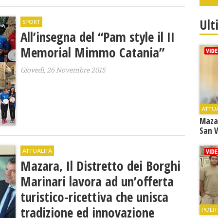
Ult
SPORT
All’insegna del “Pam style il II
Memorial Mimmo Catania”
Giovedì, 26 Novembre 2015
ATTU
Maza
San V
ATTUALITÀ
Mazara, Il Distretto dei Borghi
Marinari lavora ad un’offerta
turistico-ricettiva che unisca
tradizione ed innovazione
POLIT