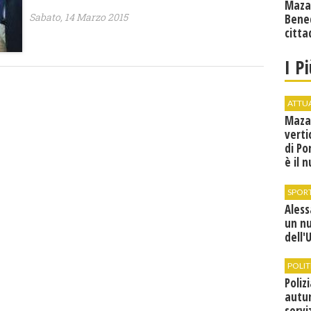
Maza
Sabato, 14 Marzo 2015
Bene
citta
I P
ATTU
Maza
verti
di Po
è il 
vice
SPOR
Ales
un n
dell'
POLIT
Poliz
autun
servi