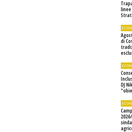
Trap
linee
Strat
svilu
ECON
Agos
di Co
tradi
esclu
agli 
ECON
Cons
Inclu
DJ Ni
"obie
grand
ECON
Camp
2026/
sinda
agric