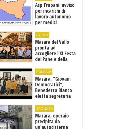
Asp Trapani: avviso
per incarichi di
lavoro autonomo
per medici
specialisti in 12
discipline
EVENTI
Mazara del Vallo
pronta ad
accogliere l'XI Festa
del Pane e della
Pasta
POLITICA
Mazara, "Giovani
Democratici",
Benedetta Bianco
eletta segreteria
cittadina
CRONACA
Mazara, operaio
precipita da
un'autocisterna