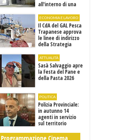
all'interno di una
cantina. E' in gravi
condizioni al "Villa
ECONOMIA E LAVORO
Sofia"
Il CdA del GAL Pesca
Trapanese approva
le linee di indirizzo
della Strategia
territoriale di
sviluppo
ATTUALITÀ
Sasà Salvaggio apre
la Festa del Pane e
della Pasta 2026
POLITICA
Polizia Provinciale:
in autunno 14
agenti in servizio
sul territorio
Programmazione Cinema