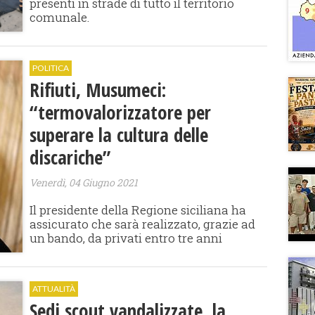
presenti in strade di tutto il territorio
comunale.
POLITICA
Rifiuti, Musumeci:
“termovalorizzatore per
superare la cultura delle
discariche”
Venerdì, 04 Giugno 2021
Il presidente della Regione siciliana ha
assicurato che sarà realizzato, grazie ad
un bando, da privati entro tre anni
ATTUALITÀ
Sedi scout vandalizzate, la