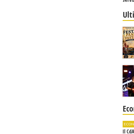
Ult
Eco
ECON
Il Cd