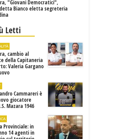
ra, "Giovani Democratici",
detta Bianco eletta segreteria
dina
iù Letti
ALITÀ
ra, cambio al
ce della Capitaneria
rto: Valeria Gargano
nuovo
comandante
T
sandro Cammareri è
uovo giocatore
U.S. Mazara 1946
ICA
ia Provinciale: in
no 14 agenti in
zio sul territorio