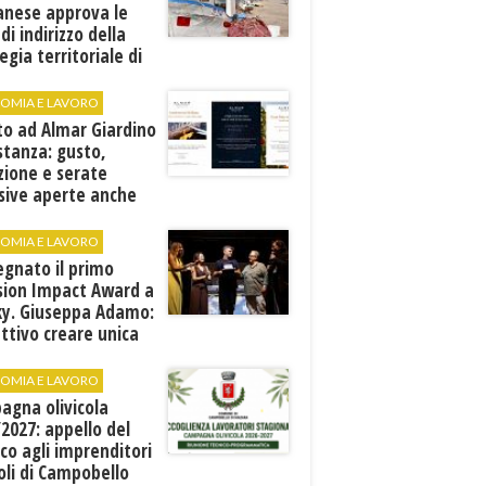
anese approva le
 di indirizzo della
egia territoriale di
ppo
OMIA E LAVORO
to ad Almar Giardino
stanza: gusto,
zione e serate
sive aperte anche
ospiti esterni
OMIA E LAVORO
egnato il primo
sion Impact Award a
ky. Giuseppa Adamo:
ttivo creare unica
e rete di valori"
OMIA E LAVORO
agna olivicola
2027: appello del
co agli imprenditori
oli di Campobello