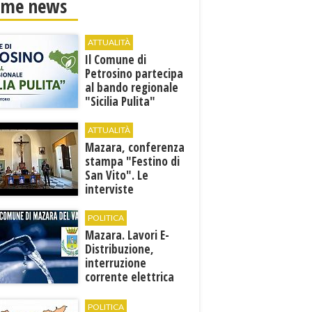
ime news
ATTUALITÀ
​Il Comune di
Petrosino partecipa
al bando regionale
"Sicilia Pulita"
ATTUALITÀ
Mazara, conferenza
stampa "Festino di
San Vito". Le
interviste
POLITICA
Mazara. Lavori E-
Distribuzione,
interruzione
corrente elettrica
ai pozzi di San
Miceli
POLITICA