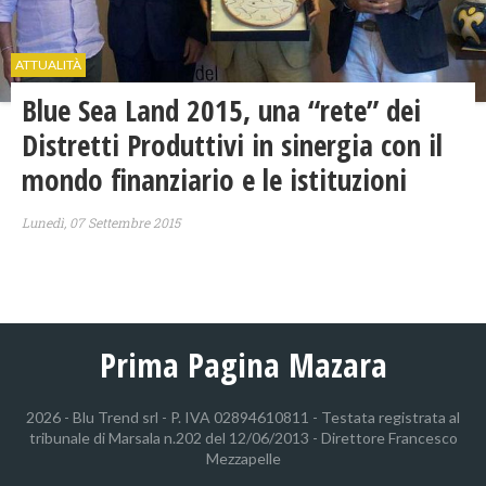
ATTUALITÀ
Blue Sea Land 2015, una “rete” dei
Distretti Produttivi in sinergia con il
mondo finanziario e le istituzioni
Lunedì, 07 Settembre 2015
Prima Pagina Mazara
2026 - Blu Trend srl - P. IVA 02894610811 - Testata registrata al
tribunale di Marsala n.202 del 12/06/2013 - Direttore Francesco
Mezzapelle