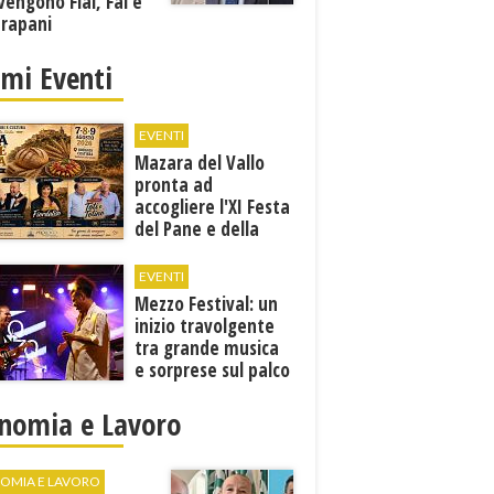
vengono Flai, Fai e
Trapani
imi Eventi
EVENTI
Mazara del Vallo
pronta ad
accogliere l'XI Festa
del Pane e della
Pasta
EVENTI
Mezzo Festival: un
inizio travolgente
tra grande musica
e sorprese sul palco
nomia e Lavoro
OMIA E LAVORO