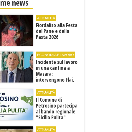
ime news
ATTUALITÀ
Fiordaliso alla Festa
del Pane e della
Pasta 2026
ECONOMIA E LAVORO
Incidente sul lavoro
in una cantina a
Mazara:
intervengono Flai,
Fai e Uila Trapani
ATTUALITÀ
​Il Comune di
Petrosino partecipa
al bando regionale
"Sicilia Pulita"
ATTUALITÀ