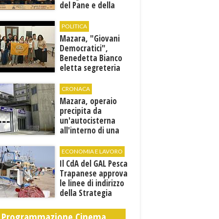
del Pane e della
Pasta
POLITICA
Mazara, "Giovani
Democratici",
Benedetta Bianco
eletta segreteria
cittadina
CRONACA
Mazara, operaio
precipita da
un'autocisterna
all'interno di una
cantina. E' in gravi
condizioni al "Villa
ECONOMIA E LAVORO
Sofia"
Il CdA del GAL Pesca
Trapanese approva
le linee di indirizzo
della Strategia
territoriale di
sviluppo
Programmazione Cinema