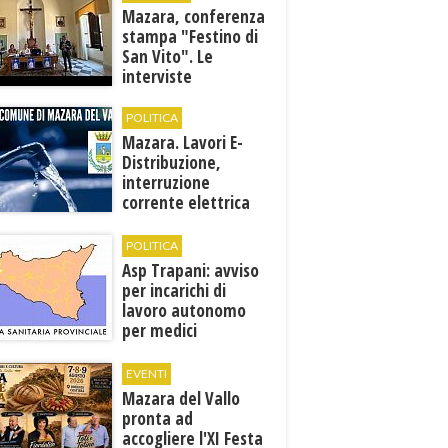
Mazara, conferenza
stampa "Festino di
San Vito". Le
interviste
POLITICA
Mazara. Lavori E-
Distribuzione,
interruzione
corrente elettrica
ai pozzi di San
Miceli
POLITICA
Asp Trapani: avviso
per incarichi di
lavoro autonomo
per medici
specialisti in 12
discipline
EVENTI
Mazara del Vallo
pronta ad
accogliere l'XI Festa