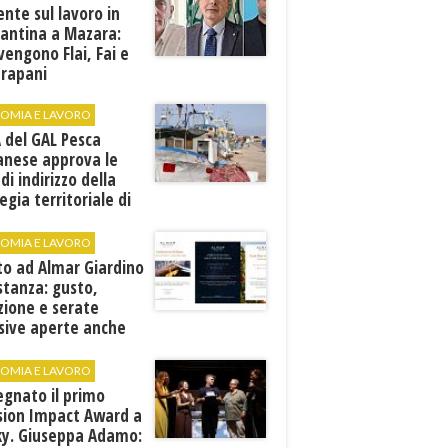
ente sul lavoro in
cantina a Mazara:
vengono Flai, Fai e
Trapani
OMIA E LAVORO
A del GAL Pesca
anese approva le
 di indirizzo della
egia territoriale di
ppo
OMIA E LAVORO
to ad Almar Giardino
stanza: gusto,
zione e serate
sive aperte anche
ospiti esterni
OMIA E LAVORO
egnato il primo
sion Impact Award a
ky. Giuseppa Adamo: