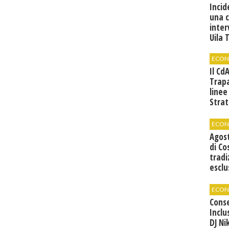
Incid
una 
inter
Uila 
ECON
Il Cd
Trap
linee
Strat
svilu
ECON
Agos
di Co
tradi
esclu
agli 
ECON
Cons
Inclu
DJ Ni