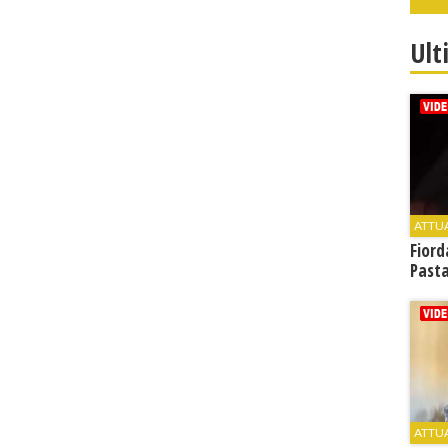
Ult
ATTU
Fiord
Past
ATTU