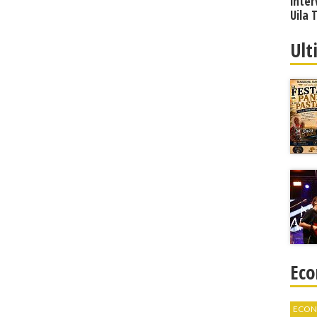
inter
Uila 
Ult
Eco
ECON