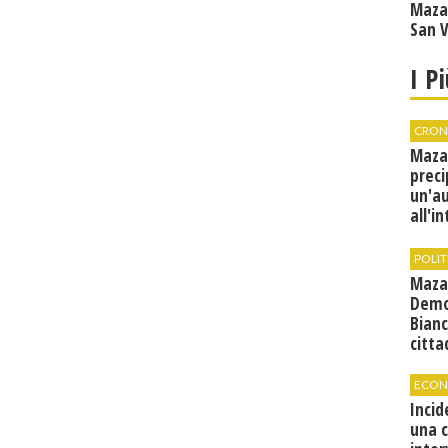
Maza
San V
I P
CRON
Maza
preci
un'a
all'i
canti
condi
POLIT
Maza
Demo
Bianc
citta
ECON
Incid
una 