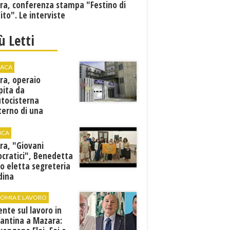
ra, conferenza stampa "Festino di
ito". Le interviste
iù Letti
ACA
ra, operaio
pita da
utocisterna
nterno di una
na. E' in gravi
zioni al "Villa Sofia"
ICA
ra, "Giovani
cratici", Benedetta
o eletta segreteria
dina
OMIA E LAVORO
ente sul lavoro in
cantina a Mazara: