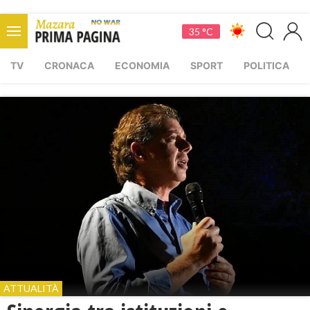
35 °C
TV
CRONACA
ECONOMIA
SPORT
POLITICA
ATTUALITÀ