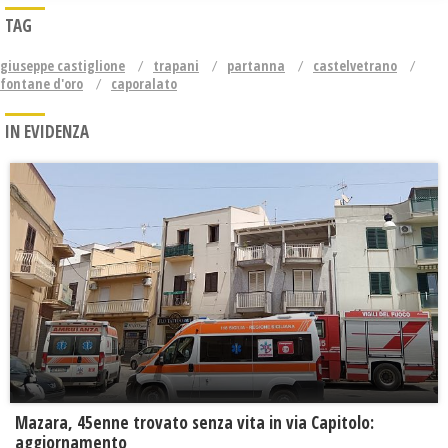
TAG
giuseppe castiglione
trapani
partanna
castelvetrano
fontane d'oro
caporalato
IN EVIDENZA
Mazara, 45enne trovato senza vita in via Capitolo:
aggiornamento