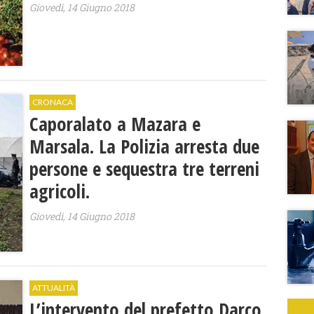
Giovedì, 14 Giugno 2018
CRONACA
Caporalato a Mazara e
Marsala. La Polizia arresta due
persone e sequestra tre terreni
agricoli.
Giovedì, 14 Giugno 2018
ATTUALITÀ
L’intervento del prefetto Darco