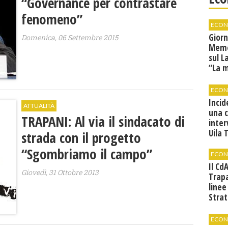
“Governance per contrastare
fenomeno”
ECON
Giorn
Domenica, 06 Settembre 2015
Memor
sul L
“La 
tradu
ECON
Incid
ATTUALITÀ
una 
TRAPANI: Al via il sindacato di
inter
Uila 
strada con il progetto
“Sgombriamo il campo”
ECON
Il Cd
Giovedì, 31 Ottobre 2013
Trap
linee
Strat
svilu
ECON