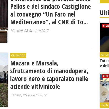
Pellos e del sindaco Castiglione
Ult
al convegno “Un Faro nel
Mediterraneo”, al CNR di To...
Martedì, 03 Ottobre 2017
ATTU
CRONACA
Toti 
Mazara e Marsala,
e del
sfruttamento di manodopera,
lavoro nero e caporalato nelle
aziende vitivinicole
Sabato, 26 Agosto 2017
EVEN