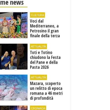
ime news
CULTURA
Voci dal
Mediterraneo, a
Petrosino il gran
finale della terza
edizione: attesi sul
palco i Jalisse
ATTUALITÀ
Toti e Totino
chiudono la Festa
del Pane e della
Pasta 2026
ATTUALITÀ
Mazara, scoperto
un relitto di epoca
romana a 46 metri
di profondità
CRONACA