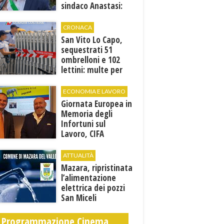
sindaco Anastasi:
“La memoria di
Marcinelle parla al
CRONACA
presente”
San Vito Lo Capo,
sequestrati 51
ombrelloni e 102
lettini: multe per
6.160 euro
ECONOMIA E LAVORO
Giornata Europea in
Memoria degli
Infortuni sul
Lavoro, CIFA
Trapani: “La
memoria deve
ATTUALITÀ
tradursi in
Mazara, ripristinata
prevenzione”
l’alimentazione
elettrica dei pozzi
San Miceli
Programmazione Cinema