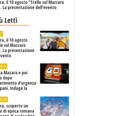
a, il 10 agosto "Stelle sul Mazzaro
. La presentazione dell'evento
iù Letti
TI
a, il 10 agosto
le sul Mazzaro
. La presentazione
evento
ACA
 a Mazara e poi
o dopo
ferimento d'urgenza
pani. Indaga la
ura
ALITÀ
ra, scoperto un
to di epoca romana