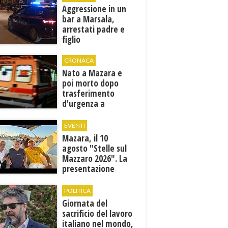
Aggressione in un
bar a Marsala,
arrestati padre e
figlio
CRONACA
Nato a Mazara e
poi morto dopo
trasferimento
d'urgenza a
Trapani. Indaga la
Procura
EVENTI
Mazara, il 10
agosto "Stelle sul
Mazzaro 2026". La
presentazione
dell'evento
POLITICA
Giornata del
sacrificio del lavoro
italiano nel mondo,