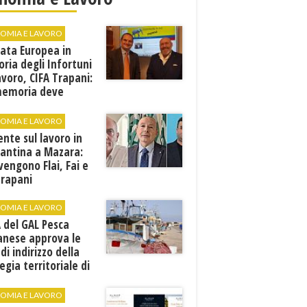
OMIA E LAVORO
ata Europea in
ia degli Infortuni
avoro, CIFA Trapani:
memoria deve
rsi in prevenzione”
OMIA E LAVORO
ente sul lavoro in
cantina a Mazara:
vengono Flai, Fai e
Trapani
OMIA E LAVORO
A del GAL Pesca
anese approva le
 di indirizzo della
egia territoriale di
ppo
OMIA E LAVORO