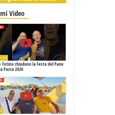
imi Video
ALITÀ
e Totino chiudono la Festa del Pane
la Pasta 2026
TI