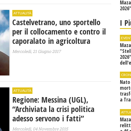
Mazar
2026"
ATTUALITÀ
Castelvetrano, uno sportello
I P
per il collocamento e contro il
caporalato in agricoltura
EVEN
Mazar
"Stel
Mercoledì, 21 Giugno 2017
2026"
dell'
CRON
Nato
mort
ATTUALITÀ
tras
Regione: Messina (UGL),
a Tra
Proc
“Archiviata la crisi politica
ATTU
adesso servono i fatti”
Maza
relit
Mercoledì, 04 Novembre 2015