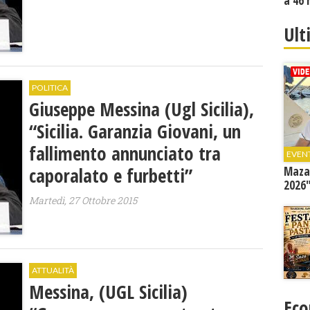
a 46 
Ult
POLITICA
Giuseppe Messina (Ugl Sicilia),
“Sicilia. Garanzia Giovani, un
fallimento annunciato tra
EVEN
caporalato e furbetti”
Mazar
2026"
Martedì, 27 Ottobre 2015
ATTUALITÀ
Messina, (UGL Sicilia)
Eco