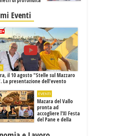
metri di profondità
imi Eventi
TI
a, il 10 agosto "Stelle sul Mazzaro
. La presentazione dell'evento
EVENTI
Mazara del Vallo
pronta ad
accogliere l'XI Festa
del Pane e della
Pasta
nomia e Lavoro