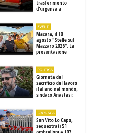
trasferimento
d'urgenza a
Trapani. Indaga la
Procura
EVENTI
Mazara, il 10
agosto "Stelle sul
Mazzaro 2026". La
presentazione
dell'evento
POLITICA
Giornata del
sacrificio del lavoro
italiano nel mondo,
sindaco Anastasi:
“La memoria di
Marcinelle parla al
presente”
CRONACA
San Vito Lo Capo,
sequestrati 51
ombrelloni e 102