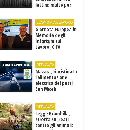
lettini: multe per
6.160 euro
ECONOMIA E LAVORO
Giornata Europea in
Memoria degli
Infortuni sul
Lavoro, CIFA
Trapani: “La
memoria deve
tradursi in
ATTUALITÀ
prevenzione”
Mazara, ripristinata
l’alimentazione
elettrica dei pozzi
San Miceli
ATTUALITÀ
Legge Brambilla,
stretta sui reati
contro gli animali: