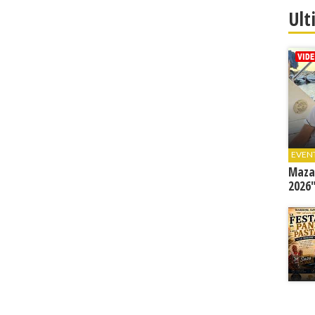
Ult
EVEN
Mazar
2026"