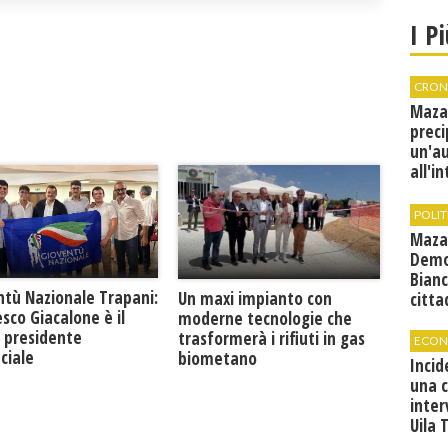
I P
CRON
Maza
preci
un'a
all'i
canti
condi
POLIT
Maza
Demo
Bianc
ntù Nazionale Trapani:
Un maxi impianto con
citta
sco Giacalone è il
moderne tecnologie che
 presidente
trasformerà i rifiuti in gas
ECON
ciale
biometano
Incid
una 
inter
Uila 