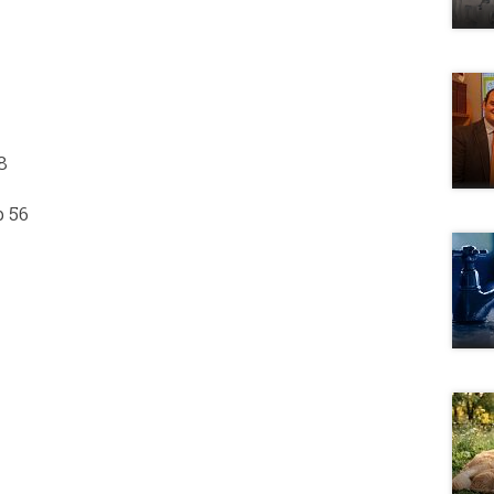
8
p 56