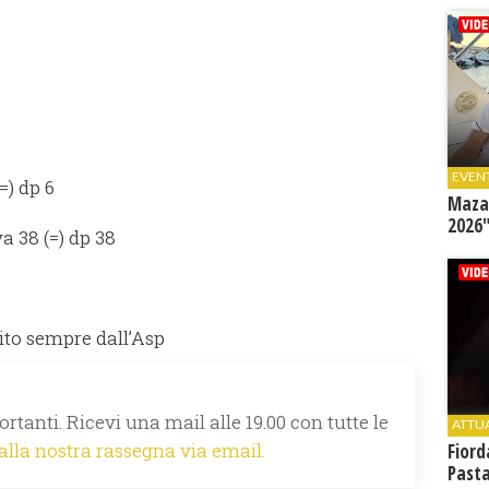
EVEN
=) dp 6
Mazar
2026"
a 38 (=) dp 38
nito sempre dall’Asp
rtanti. Ricevi una mail alle 19.00 con tutte le
ATTU
 alla nostra rassegna via email.
Fiord
Past