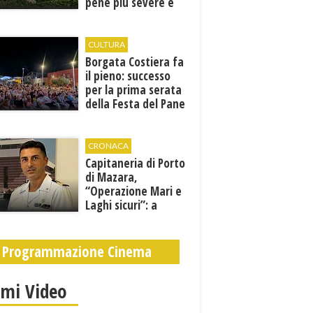
pene più severe e
nuove tutele
CULTURA
​Borgata Costiera fa
il pieno: successo
per la prima serata
della Festa del Pane
e della Pasta
CRONACA
Capitaneria di Porto
di Mazara,
“Operazione Mari e
Laghi sicuri”: a
giugno e luglio 245
controlli tra mare e
terra
Programmazione Cinema
imi Video