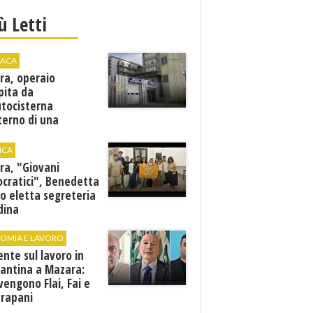
iù Letti
ACA
ra, operaio
pita da
utocisterna
nterno di una
na. E' in gravi
zioni al "Villa Sofia"
ICA
ra, "Giovani
cratici", Benedetta
o eletta segreteria
dina
OMIA E LAVORO
ente sul lavoro in
cantina a Mazara:
vengono Flai, Fai e
Trapani