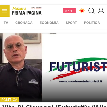
37 °C
TV
CRONACA
ECONOMIA
SPORT
POLITICA
POLITICA