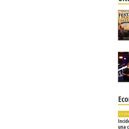
Eco
ECON
Incid
una 