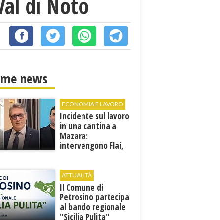
Val di Noto
ime news
ECONOMIA E LAVORO
Incidente sul lavoro
in una cantina a
Mazara:
intervengono Flai,
Fai e Uila Trapani
ATTUALITÀ
​Il Comune di
Petrosino partecipa
al bando regionale
"Sicilia Pulita"