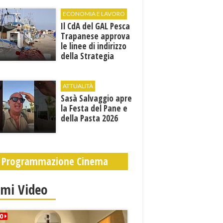
condizioni al "Villa
Sofia"
ECONOMIA E LAVORO
Il CdA del GAL Pesca
Trapanese approva
le linee di indirizzo
della Strategia
territoriale di
sviluppo
ATTUALITÀ
Sasà Salvaggio apre
la Festa del Pane e
della Pasta 2026
Programmazione Cinema
imi Video