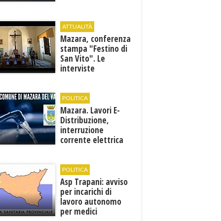
ATTUALITÀ
Mazara, conferenza
stampa "Festino di
San Vito". Le
interviste
POLITICA
Mazara. Lavori E-
Distribuzione,
interruzione
corrente elettrica
ai pozzi di San
Miceli
POLITICA
Asp Trapani: avviso
per incarichi di
lavoro autonomo
per medici