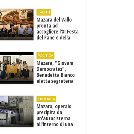
specialisti in 12
discipline
EVENTI
Mazara del Vallo
pronta ad
accogliere l'XI Festa
del Pane e della
Pasta
POLITICA
Mazara, "Giovani
Democratici",
Benedetta Bianco
eletta segreteria
cittadina
CRONACA
Mazara, operaio
precipita da
un'autocisterna
all'interno di una
cantina. E' in gravi