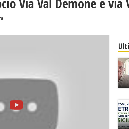
ocio Via Val Demone e via 
ra
Ult