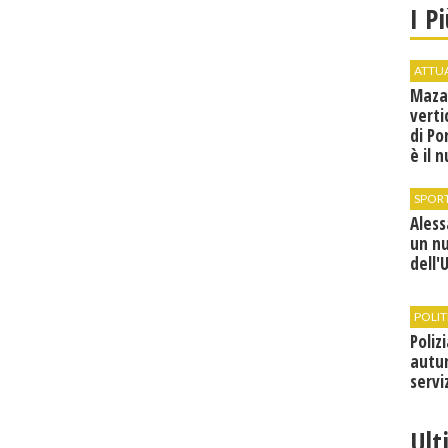
I P
ATTU
Maza
verti
di Po
è il 
vice
SPOR
Ales
un n
dell'
POLIT
Poliz
autun
servi
Ult