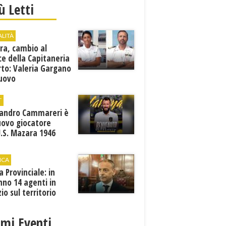
iù Letti
ALITÀ
ra, cambio al
ce della Capitaneria
rto: Valeria Gargano
nuovo
comandante
T
sandro Cammareri è
uovo giocatore
U.S. Mazara 1946
ICA
ia Provinciale: in
no 14 agenti in
zio sul territorio
imi Eventi