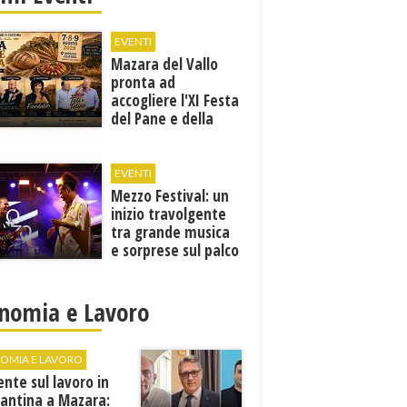
EVENTI
Mazara del Vallo
pronta ad
accogliere l'XI Festa
del Pane e della
Pasta
EVENTI
Mezzo Festival: un
inizio travolgente
tra grande musica
e sorprese sul palco
nomia e Lavoro
OMIA E LAVORO
ente sul lavoro in
cantina a Mazara: