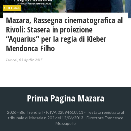
CULTURA
Mazara, Rassegna cinematografica al
Rivoli: Stasera in proiezione
“Aquarius” per la regia di Kleber
Mendonca Filho
Lunedì, 03 Aprile 2017
Prima Pagina Mazara
2026 - Blu Trend srl - P. IVA 02894610811 - Testata registrata al
tribunale di Marsala n.202 del 12/06/2013 - Direttore Francesco
Mezzapelle