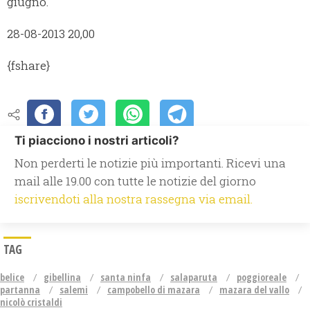
giugno.
28-08-2013 20,00
{fshare}
Ti piacciono i nostri articoli?
Non perderti le notizie più importanti. Ricevi una
mail alle 19.00 con tutte le notizie del giorno
iscrivendoti alla nostra rassegna via email.
TAG
belice
gibellina
santa ninfa
salaparuta
poggioreale
partanna
salemi
campobello di mazara
mazara del vallo
nicolò cristaldi