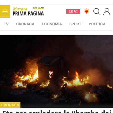
35 °C
TV
CRONACA
ECONOMIA
SPORT
POLITICA
CRONACA