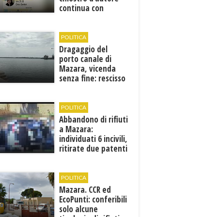
continua con
Francesca Maccani
POLITICA
Dragaggio del
porto canale di
Mazara, vicenda
senza fine: rescisso
il contratto...
POLITICA
Abbandono di rifiuti
a Mazara:
individuati 6 incivili,
ritirate due patenti
POLITICA
Mazara. CCR ed
EcoPunti: conferibili
solo alcune