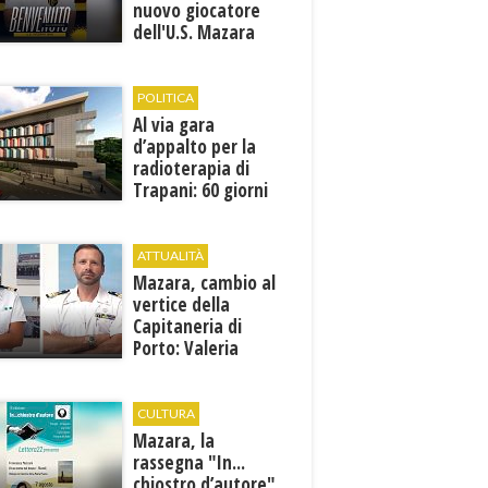
nuovo giocatore
dell'U.S. Mazara
1946
POLITICA
Al via gara
d’appalto per la
radioterapia di
Trapani: 60 giorni
per presentare le
offerte
ATTUALITÀ
Mazara, cambio al
vertice della
Capitaneria di
Porto: Valeria
Gargano è il nuovo
vicecomandante
CULTURA
Mazara, la
rassegna "In...
chiostro d’autore"