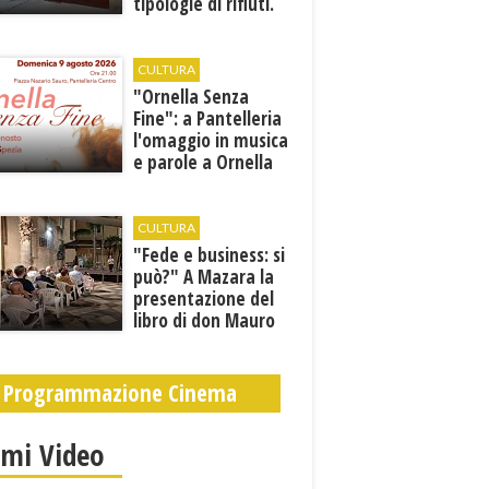
tipologie di rifiuti.
Comunicati i nuovi
orari estivi
CULTURA
​"Ornella Senza
Fine": a Pantelleria
l'omaggio in musica
e parole a Ornella
Vanoni
CULTURA
"Fede e business: si
può?" A Mazara la
presentazione del
libro di don Mauro
Leonardi “Cento
volte tanto”
Programmazione Cinema
imi Video