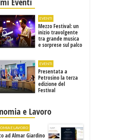
imi Eventi
EVENTI
Mezzo Festival: un
inizio travolgente
tra grande musica
e sorprese sul palco
EVENTI
Presentata a
Petrosino la terza
edizione del
Festival
Internazione della
Canzone Italiana
"Voci dal
nomia e Lavoro
Mediterraneo"
OMIA E LAVORO
to ad Almar Giardino