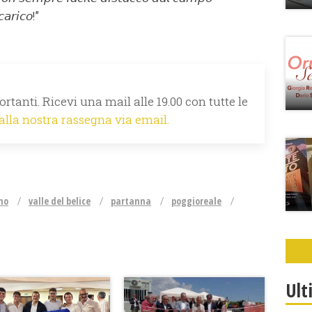
𝘢𝘳𝘪𝘤𝘰!”
rtanti. Ricevi una mail alle 19.00 con tutte le
 alla nostra rassegna via email.
no
valle del belice
partanna
poggioreale
Ult