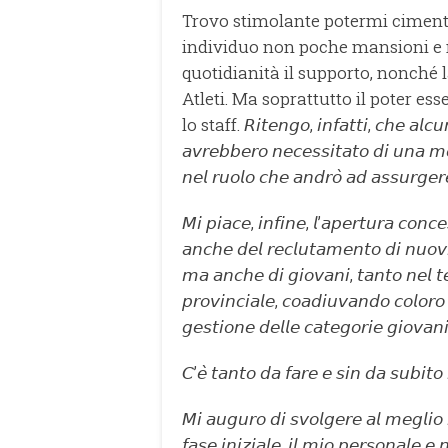
Trovo stimolante potermi cimenta
individuo non poche mansioni e m
quotidianità il supporto, nonché 
Atleti. Ma soprattutto il poter ess
lo staff. 𝘙𝘪𝘵𝘦𝘯𝘨𝘰, 𝘪𝘯𝘧𝘢𝘵𝘵𝘪, 𝘤𝘩𝘦 𝘢𝘭𝘤𝘶
𝘢𝘷𝘳𝘦𝘣𝘣𝘦𝘳𝘰 𝘯𝘦𝘤𝘦𝘴𝘴𝘪𝘵𝘢𝘵𝘰 𝘥𝘪 𝘶𝘯𝘢 
𝘯𝘦𝘭 𝘳𝘶𝘰𝘭𝘰 𝘤𝘩𝘦 𝘢𝘯𝘥𝘳𝘰̀ 𝘢𝘥 𝘢𝘴𝘴𝘶𝘳𝘨𝘦𝘳
𝘔𝘪 𝘱𝘪𝘢𝘤𝘦, 𝘪𝘯𝘧𝘪𝘯𝘦, 𝘭’𝘢𝘱𝘦𝘳𝘵𝘶𝘳𝘢 𝘤𝘰𝘯𝘤
𝘢𝘯𝘤𝘩𝘦 𝘥𝘦𝘭 𝘳𝘦𝘤𝘭𝘶𝘵𝘢𝘮𝘦𝘯𝘵𝘰 𝘥𝘪 𝘯𝘶𝘰𝘷𝘪 
𝘮𝘢 𝘢𝘯𝘤𝘩𝘦 𝘥𝘪 𝘨𝘪𝘰𝘷𝘢𝘯𝘪, 𝘵𝘢𝘯𝘵𝘰 𝘯𝘦𝘭 𝘵
𝘱𝘳𝘰𝘷𝘪𝘯𝘤𝘪𝘢𝘭𝘦, 𝘤𝘰𝘢𝘥𝘪𝘶𝘷𝘢𝘯𝘥𝘰 𝘤𝘰𝘭𝘰𝘳
𝘨𝘦𝘴𝘵𝘪𝘰𝘯𝘦 𝘥𝘦𝘭𝘭𝘦 𝘤𝘢𝘵𝘦𝘨𝘰𝘳𝘪𝘦 𝘨𝘪𝘰𝘷𝘢𝘯𝘪
𝘊’𝘦̀ 𝘵𝘢𝘯𝘵𝘰 𝘥𝘢 𝘧𝘢𝘳𝘦 𝘦 𝘴𝘪𝘯 𝘥𝘢 𝘴𝘶𝘣𝘪𝘵𝘰 
𝘔𝘪 𝘢𝘶𝘨𝘶𝘳𝘰 𝘥𝘪 𝘴𝘷𝘰𝘭𝘨𝘦𝘳𝘦 𝘢𝘭 𝘮𝘦𝘨𝘭𝘪𝘰 
𝘧𝘢𝘴𝘦 𝘪𝘯𝘪𝘻𝘪𝘢𝘭𝘦, 𝘪𝘭 𝘮𝘪𝘰 𝘱𝘦𝘳𝘴𝘰𝘯𝘢𝘭𝘦 