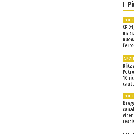
I P
POLIT
SP 21
un tr
nuov
ferro
di Bir
CRON
Blitz
Petro
16 ri
caute
POLIT
Drag
canal
vicen
resci