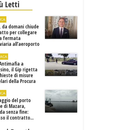
iù Letti
ICA
, da domani chiude
atto per collegare
a fermata
viaria all’aeroporto
gi
ACA
 Antimafia a
sino, il Gip rigetta
chieste di misure
lari della Procura
ICA
aggio del porto
e di Mazara,
da senza fine:
sso il contratto...