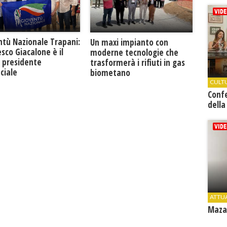
ntù Nazionale Trapani:
Un maxi impianto con
sco Giacalone è il
moderne tecnologie che
 presidente
trasformerà i rifiuti in gas
ciale
biometano
CULT
Conf
della
ATTU
Mazar