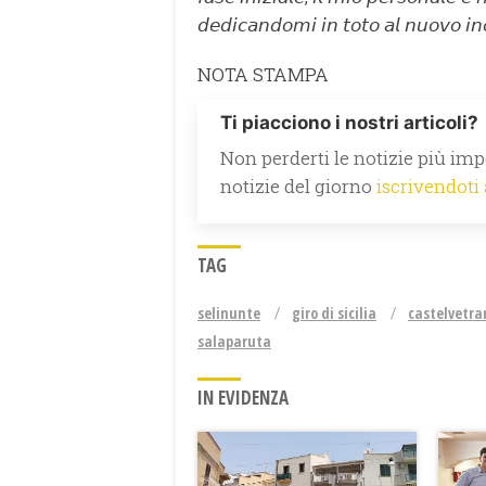
𝘥𝘦𝘥𝘪𝘤𝘢𝘯𝘥𝘰𝘮𝘪 𝘪𝘯 𝘵𝘰𝘵𝘰 𝘢𝘭 𝘯𝘶𝘰𝘷𝘰 𝘪𝘯
NOTA STAMPA
Ti piacciono i nostri articoli?
Non perderti le notizie più impo
notizie del giorno
iscrivendoti
TAG
selinunte
giro di sicilia
castelvetra
salaparuta
IN EVIDENZA