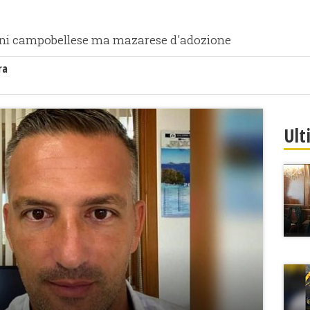
 anni campobellese ma mazarese d'adozione
ra
Ult