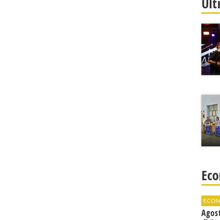
Ult
Eco
ECON
Agos