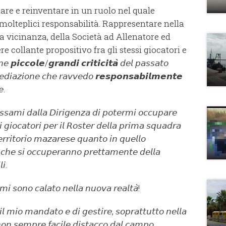
re e reinventare in un ruolo nel quale
olteplici responsabilità. Rappresentare nella
la vicinanza, della Società ad Allenatore ed
ere collante propositivo fra gli stessi giocatori e
𝘦 𝙥𝙞𝙘𝙘𝙤𝙡𝙚/𝙜𝙧𝙖𝙣𝙙𝙞 𝙘𝙧𝙞𝙩𝙞𝙘𝙞𝙩𝙖̀ 𝘥𝘦𝘭 𝘱𝘢𝘴𝘴𝘢𝘵𝘰
𝘮𝘦𝘥𝘪𝘢𝘻𝘪𝘰𝘯𝘦 𝘤𝘩𝘦 𝘳𝘢𝘷𝘷𝘦𝘥𝘰 𝙧𝙚𝙨𝙥𝙤𝙣𝙨𝙖𝙗𝙞𝙡𝙢𝙚𝙣𝙩𝙚
𝘦.
𝘦𝘴𝘴𝘢𝘮𝘪 𝘥𝘢𝘭𝘭𝘢 𝘋𝘪𝘳𝘪𝘨𝘦𝘯𝘻𝘢 𝘥𝘪 𝘱𝘰𝘵𝘦𝘳𝘮𝘪 𝘰𝘤𝘤𝘶𝘱𝘢𝘳𝘦
𝘨𝘪𝘰𝘤𝘢𝘵𝘰𝘳𝘪 𝘱𝘦𝘳 𝘪𝘭 𝘙𝘰𝘴𝘵𝘦𝘳 𝘥𝘦𝘭𝘭𝘢 𝘱𝘳𝘪𝘮𝘢 𝘴𝘲𝘶𝘢𝘥𝘳𝘢
𝘳𝘳𝘪𝘵𝘰𝘳𝘪𝘰 𝘮𝘢𝘻𝘢𝘳𝘦𝘴𝘦 𝘲𝘶𝘢𝘯𝘵𝘰 𝘪𝘯 𝘲𝘶𝘦𝘭𝘭𝘰
 𝘤𝘩𝘦 𝘴𝘪 𝘰𝘤𝘤𝘶𝘱𝘦𝘳𝘢𝘯𝘯𝘰 𝘱𝘳𝘦𝘵𝘵𝘢𝘮𝘦𝘯𝘵𝘦 𝘥𝘦𝘭𝘭𝘢
𝘪.
𝘮𝘪 𝘴𝘰𝘯𝘰 𝘤𝘢𝘭𝘢𝘵𝘰 𝘯𝘦𝘭𝘭𝘢 𝘯𝘶𝘰𝘷𝘢 𝘳𝘦𝘢𝘭𝘵𝘢̀!
𝘭 𝘮𝘪𝘰 𝘮𝘢𝘯𝘥𝘢𝘵𝘰 𝘦 𝘥𝘪 𝘨𝘦𝘴𝘵𝘪𝘳𝘦, 𝘴𝘰𝘱𝘳𝘢𝘵𝘵𝘶𝘵𝘵𝘰 𝘯𝘦𝘭𝘭𝘢
 𝘯𝘰𝘯 𝘴𝘦𝘮𝘱𝘳𝘦 𝘧𝘢𝘤𝘪𝘭𝘦 𝘥𝘪𝘴𝘵𝘢𝘤𝘤𝘰 𝘥𝘢𝘭 𝘤𝘢𝘮𝘱𝘰