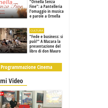
​"Ornella Senza
Fine": a Pantelleria
l'omaggio in musica
e parole a Ornella
Vanoni
CULTURA
"Fede e business: si
può?" A Mazara la
presentazione del
libro di don Mauro
Leonardi “Cento
volte tanto”
Programmazione Cinema
imi Video