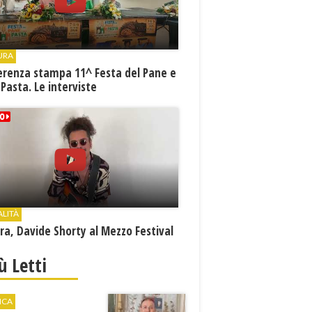
URA
erenza stampa 11^ Festa del Pane e
 Pasta. Le interviste
ALITÀ
a, Davide Shorty al Mezzo Festival
iù Letti
ICA