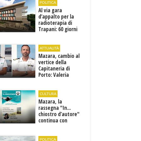
POLITICA
Al via gara
d’appalto per la
radioterapia di
Trapani: 60 giorni
per presentare le
offerte
ATTUALITÀ
Mazara, cambio al
vertice della
Capitaneria di
Porto: Valeria
Gargano è il nuovo
vicecomandante
CULTURA
Mazara, la
rassegna "In...
chiostro d’autore"
continua con
Francesca Maccani
POLITICA