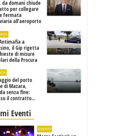
, da domani chiude
atto per collegare
a fermata
viaria all’aeroporto
gi
ACA
 Antimafia a
sino, il Gip rigetta
chieste di misure
lari della Procura
ICA
aggio del porto
e di Mazara,
da senza fine:
sso il contratto...
imi Eventi
EVENTI