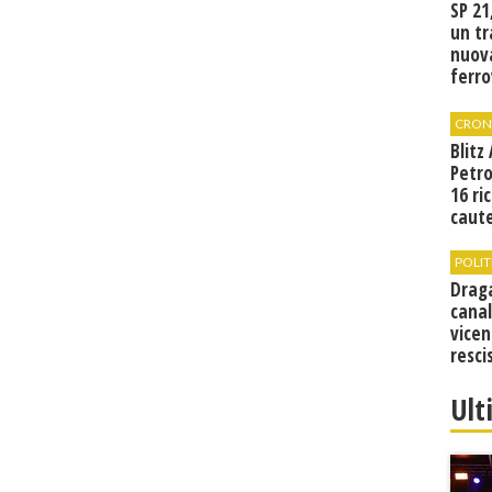
SP 21
un tr
nuov
ferro
di Bir
CRON
Blitz
Petro
16 ri
caute
POLIT
Drag
canal
vicen
resci
Ult