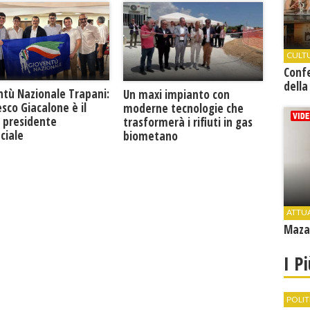
CULT
Conf
della
ntù Nazionale Trapani:
Un maxi impianto con
sco Giacalone è il
moderne tecnologie che
 presidente
trasformerà i rifiuti in gas
ciale
biometano
ATTU
Mazar
I P
POLIT