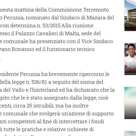
questa mattina della Commissione Terremoto
teo Pecunia, nominato dal Sindaco di Mazara del
, con determina n. 53/2015.
Alla riunione
esso il Palazzo Cavalieri di Malta, sede del
ne comunale ha presenziato con il Vice Sindaco
lvano Bonanno ed il funzionario tecnico
.
Presidente Pecunia ha brevemente ripercorso le
ella legge n. 536/81 a seguito del sisma del
del Vallo e l’hinterland ed ha dichiarato che la
to che le è stato assegnato dalla legge, cioè
nti, circa 25 istruibili, ma ha inoltre
 comunale che svolgerà un’azione di supporto
ti competenti al fine di intercettare i fondi
tutte le pratiche e relative richieste di