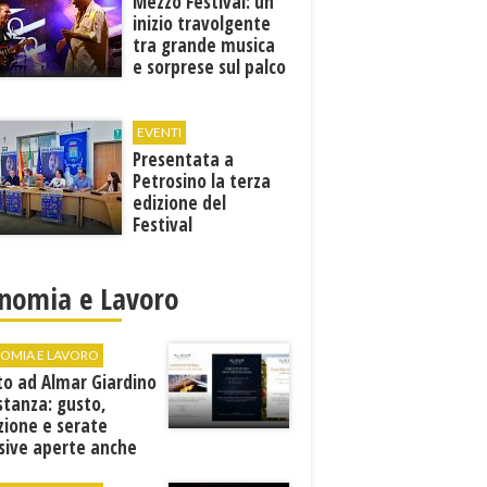
Mezzo Festival: un
inizio travolgente
tra grande musica
e sorprese sul palco
EVENTI
Presentata a
Petrosino la terza
edizione del
Festival
Internazione della
Canzone Italiana
"Voci dal
nomia e Lavoro
Mediterraneo"
OMIA E LAVORO
to ad Almar Giardino
stanza: gusto,
zione e serate
sive aperte anche
ospiti esterni