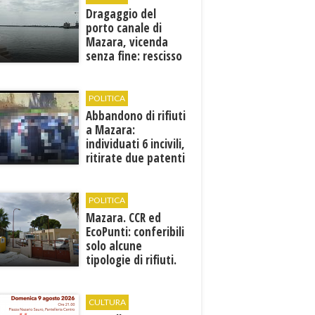
Dragaggio del
porto canale di
Mazara, vicenda
senza fine: rescisso
il contratto...
POLITICA
Abbandono di rifiuti
a Mazara:
individuati 6 incivili,
ritirate due patenti
POLITICA
Mazara. CCR ed
EcoPunti: conferibili
solo alcune
tipologie di rifiuti.
Comunicati i nuovi
orari estivi
CULTURA