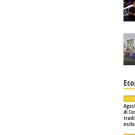
Eco
ECON
Agos
di Co
tradi
esclu
agli 