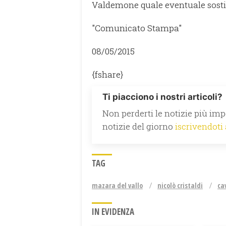
Valdemone quale eventuale sostit
"Comunicato Stampa"
08/05/2015
{fshare}
Ti piacciono i nostri articoli?
Non perderti le notizie più impo
notizie del giorno
iscrivendoti
TAG
mazara del vallo
nicolò cristaldi
cav
IN EVIDENZA