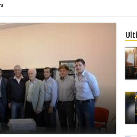
ra
Ult