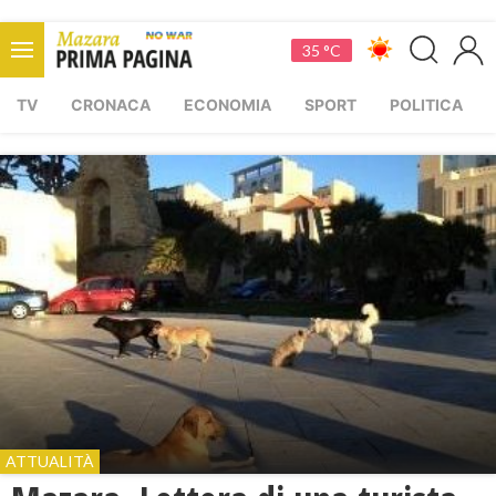
35 °C
TV
CRONACA
ECONOMIA
SPORT
POLITICA
ATTUALITÀ